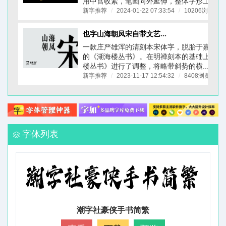
用中宫收紧，笔画向外延伸，整体字形工...
新字推荐
/
2024-01-22 07:33:54
/
10206浏览
/
也字山海朝凤宋自带文艺古典刻本质感的字体
一款庄严雄浑的清刻本宋体字，脱胎于嘉庆二
的《湖海楼丛书》。在明禅刻本的基础上，参
楼丛书》进行了调整，将略带斜势的横...
新字推荐
/
2023-11-17 12:54:32
/
8408浏览
/
字体列表
潮字社豪侠手书简繁