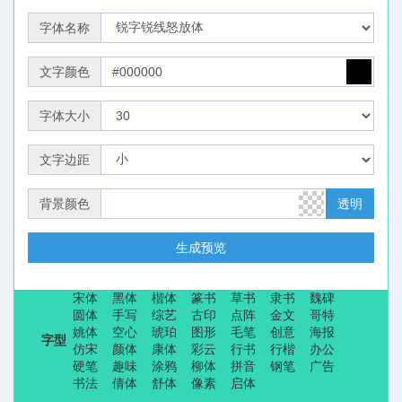
字体名称
文字颜色
字体大小
文字边距
背景颜色
透明
生成预览
宋体
黑体
楷体
篆书
草书
隶书
魏碑
圆体
手写
综艺
古印
点阵
金文
哥特
姚体
空心
琥珀
图形
毛笔
创意
海报
字型
仿宋
颜体
康体
彩云
行书
行楷
办公
硬笔
趣味
涂鸦
柳体
拼音
钢笔
广告
书法
倩体
舒体
像素
启体