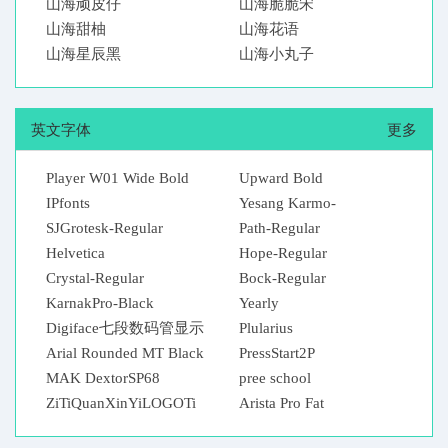
山海顽皮仔
山海脆脆宋
山海甜柚
山海花语
山海星辰黑
山海小丸子
英文字体
更多
Player W01 Wide Bold
Upward Bold
IPfonts
Yesang Karmo-
SJGrotesk-Regular
Bhodor(01)
Path-Regular
Helvetica
Hope-Regular
Crystal-Regular
Bock-Regular
KarnakPro-Black
Yearly
Digiface七段数码管显示
Plularius
Arial Rounded MT Black
PressStart2P
MAK DextorSP68
pree school
ZiTiQuanXinYiLOGOTi
Arista Pro Fat