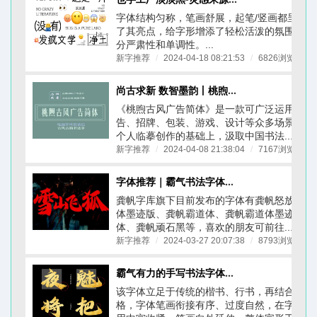
字体结构匀称，笔画舒展，起笔/竖画都呈圆形
了其亮点，给字形增添了轻松活泼的氛围，打
分严肃性和单调性。...
新字推荐
/
2024-04-18 08:21:53
/
6826浏览
/
尚古求新 数智墨韵丨桃煦古风广告体上线
《桃煦古风广告简体​》是一款可广泛运用于文
告、招牌、包装、游戏、设计等众多场景的字
个人临摹创作的基础上，汲取中国书法...
新字推荐
/
2024-04-08 21:38:04
/
7167浏览
/
字体推荐｜霸气书法字体｜龚帆字库合集
龚帆字库旗下目前发布的字体有龚帆怒放体、
体墨迹版、龚帆霸道体、龚帆霸道体墨迹版、
体、龚帆顽石黑等，喜欢的朋友可前往...
新字推荐
/
2024-03-27 20:07:38
/
8793浏览
/
霸气有力的手写书法字体-龚帆怒放体(附下载链接)
该字体立足于传统的楷书、行书，再结合个人
格，字体笔画衔接有序、过度自然，在字体结