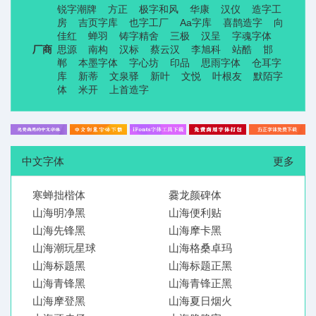
锐字潮牌
方正
极字和风
华康
汉仪
造字工
房
吉页字库
也字工厂
Aa字库
喜鹊造字
向
佳红
蝉羽
铸字精舍
三极
汉呈
字魂字体
厂商
思源
南构
汉标
蔡云汉
李旭科
站酷
邯
郸
本墨字体
字心坊
印品
思雨字体
仓耳字
库
新蒂
文泉驿
新叶
文悦
叶根友
默陌字
体
米开
上首造字
中文字体
更多
寒蝉拙楷体
爨龙颜碑体
山海明净黑
山海便利贴
山海先锋黑
山海摩卡黑
山海潮玩星球
山海格桑卓玛
山海标题黑
山海标题正黑
山海青锋黑
山海青锋正黑
山海摩登黑
山海夏日烟火