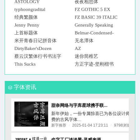
DemiBoldItalic
ASTOLOGY
TRONDHEIM LEFTY
夜夜相思体
ASTROLOGICAL TFB
typhoongradital
FZ GOTHIC 5 EX
经典繁颜体
FZ BASIC 39 ITALIC
Jenny Penny
Generally Speaking
上首标题体
Alternate End
Belmar-Condensed-
米开青春日记拼音体
Normal
无名潭体
DirtyBaker'sDozen
AZ
蔡云汉繁体行书书法字
迷你简稚艺
体
This Sucks
方正字迹-坚刚楷书
字体资讯
甜奈网络与字库星球携手联合首发，推出一款为餐饮品牌量身
新年伊始，一份专属惊喜已为各位设计师备好
费的古风字体...
新字推荐
/
2025-01-04 17:23:11
/
9798浏览
/
也字工厂淡淡黑-灵感来源于《ニューシネマ》A D电影体