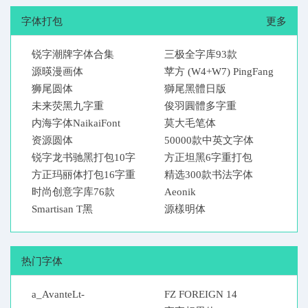
字体打包
更多
锐字潮牌字体合集
三极全字库93款
源暎漫画体
苹方 (W4+W7) PingFang
狮尾圆体
獅尾黑體日版
未来荧黑九字重
俊羽圓體多字重
内海字体NaikaiFont
莫大毛笔体
资源圆体
50000款中英文字体
锐字龙书驰黑打包10字
方正坦黑6字重打包
重
方正玛丽体打包16字重
精选300款书法字体
时尚创意字库76款
Aeonik
Smartisan T黑
源樣明体
热门字体
a_AvanteLt-
FZ FOREIGN 14