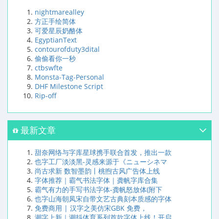
nightmarealley
方正手绘简体
可爱星辰奶酪体
EgyptianText
contourofduty3dital
偷偷看你一秒
ctbswfte
Monsta-Tag-Personal
DHF Milestone Script
Rip-off
最新文章
甜奈网络与字库星球携手联合首发，推出一款
也字工厂淡淡黑-灵感来源于《ニューシネマ
尚古求新 数智墨韵丨桃煦古风广告体上线
字体推荐｜霸气书法字体｜龚帆字库合集
霸气有力的手写书法字体-龚帆怒放体(附下
也字山海朝凤宋自带文艺古典刻本质感的字体
免费商用 | 汉字之美仿宋GBK 免费，
潮字上新｜潮抖体育系列首款字体上线！开启