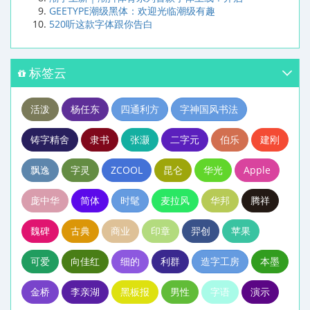
GEETYPE潮级黑体：欢迎光临潮级有趣
520听这款字体跟你告白
标签云
活泼
杨任东
四通利方
字神国风书法
铸字精舍
隶书
张灏
二字元
伯乐
建刚
飘逸
字灵
ZCOOL
昆仑
华光
Apple
庞中华
简体
时髦
麦拉风
华邦
腾祥
魏碑
古典
商业
印章
羿创
苹果
可爱
向佳红
细的
利群
造字工房
本墨
金桥
李亲湖
黑板报
男性
字语
演示