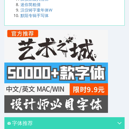
迷你简粗倩
汉仪铸字童年体W
默陌专辑手写体
字体推荐