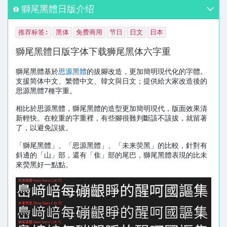
獅尾黑體日版介绍
推荐标签:
黑体
免费商用
节日
日文
日本
獅尾黑體日版字体下载狮尾黑体六字重
獅尾黑體基於
思源黑體
的拔腳改造，更加簡明現代化的字體。
支援简体中文、繁體中文、韓文與日文；提供給大家改造後的
思源黑體7種字重。
相比於思源黑體，獅尾黑體的造型更加簡明現代，版面效果清
新輕快。在較重的字重裡，有些腳很難判斷該不該拔，就留著
了，以避免誤拔。
「獅尾黑體」、「思源黑體」、「未来荧黑」的比較，針對有
斜邊的「山」部，還有「隹」部的尾巴，獅尾黑體表現的比未
來熒黑好一點點。