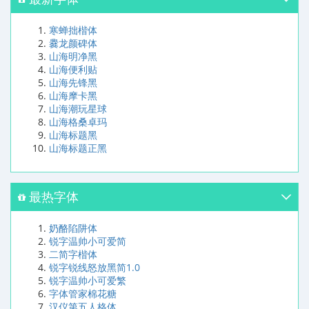
寒蝉拙楷体
爨龙颜碑体
山海明净黑
山海便利贴
山海先锋黑
山海摩卡黑
山海潮玩星球
山海格桑卓玛
山海标题黑
山海标题正黑
最热字体
奶酪陷阱体
锐字温帅小可爱简
二简字楷体
锐字锐线怒放黑简1.0
锐字温帅小可爱繁
字体管家棉花糖
汉仪第五人格体