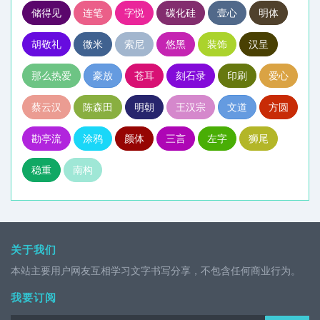
储得见
连笔
字悦
碳化硅
壹心
明体
胡敬礼
微米
索尼
悠黑
装饰
汉呈
那么热爱
豪放
苍耳
刻石录
印刷
爱心
蔡云汉
陈森田
明朝
王汉宗
文道
方圆
勘亭流
涂鸦
颜体
三言
左字
狮尾
稳重
南构
关于我们
本站主要用户网友互相学习文字书写分享，不包含任何商业行为。
我要订阅