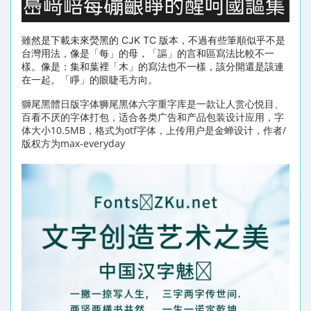
雖然是下載未來熒黑的 CJK TC 版本，不過有些筆順似乎不是
台灣用法，像是「每」的母，「謳」的言和區寫法比較不一
樣。像是：集和葉裡「木」的寫法也不一樣，該分開還是該連
在一起。「睜」的眼睫毛方向。
獅尾黑體日版字体狮尾黑体六字重字库是一款让人赏心悦目、
百看不厌的字体打包，适合各类广告和产品包装设计应用，字
体大小10.5MB，格式为otf字体，上传用户是金蝉设计，作者/
版权方为max-everyday