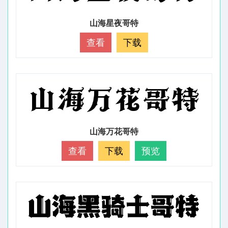
山海星夜哥特
查看
下载
山海万花哥特
查看
下载
预览