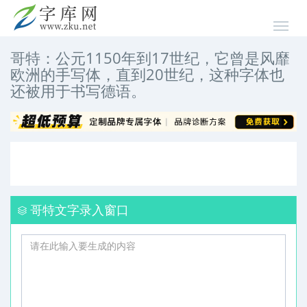
哥特：公元1150年到17世纪，它曾是风靡
欧洲的手写体，直到20世纪，这种字体也
还被用于书写德语。
哥特文字录入窗口