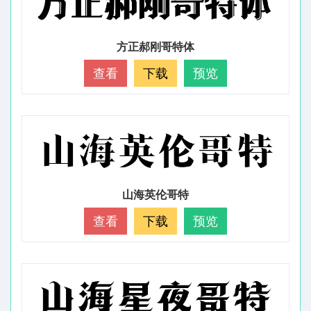
方正郝刚哥特体
查看
下载
预览
山海英伦哥特
查看
下载
预览