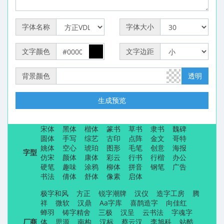
字体名称
字体大小
文字颜色
文字边距
背景颜色
透明
生成预览
宋体
黑体
楷体
篆书
草书
隶书
魏碑
圆体
手写
综艺
古印
点阵
金文
哥特
姚体
空心
琥珀
图形
毛笔
创意
海报
字型
仿宋
颜体
康体
彩云
行书
行楷
办公
硬笔
趣味
涂鸦
柳体
拼音
钢笔
广告
书法
倩体
舒体
像素
启体
极字和风
方正
锐字潮牌
汉仪
造字工房
腾
祥
微软
汉鼎
Aa字库
喜鹊造字
向佳红
蝉羽
铸字精舍
三极
汉呈
云书法
字魂字
厂商
体
思源
南构
汉标
蔡云汉
李旭科
站酷