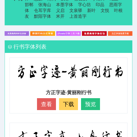
邯郸
张海山
本墨字体
字心坊
印品
思雨字
体
仓耳字库
义启
文泉驿
新叶
文悦
叶根
友
默陌字体
米开
上首造字
行书字体列表
方正字迹-黄丽刚行书
查看
下载
预览