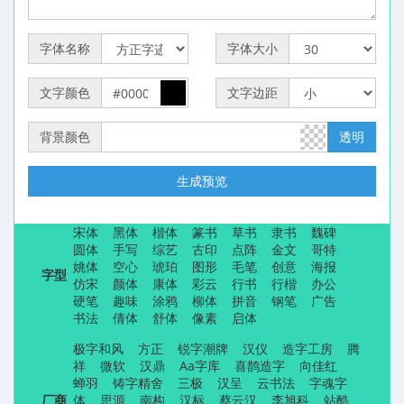
字体名称
字体大小
文字颜色
文字边距
背景颜色
透明
生成预览
宋体
黑体
楷体
篆书
草书
隶书
魏碑
圆体
手写
综艺
古印
点阵
金文
哥特
姚体
空心
琥珀
图形
毛笔
创意
海报
字型
仿宋
颜体
康体
彩云
行书
行楷
办公
硬笔
趣味
涂鸦
柳体
拼音
钢笔
广告
书法
倩体
舒体
像素
启体
极字和风
方正
锐字潮牌
汉仪
造字工房
腾
祥
微软
汉鼎
Aa字库
喜鹊造字
向佳红
蝉羽
铸字精舍
三极
汉呈
云书法
字魂字
厂商
体
思源
南构
汉标
蔡云汉
李旭科
站酷