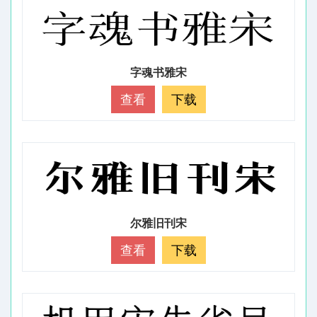
字魂书雅宋
查看
下载
尔雅旧刊宋
查看
下载