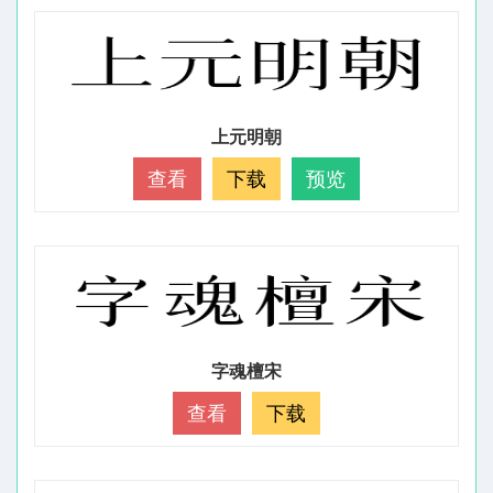
上元明朝
查看
下载
预览
字魂檀宋
查看
下载