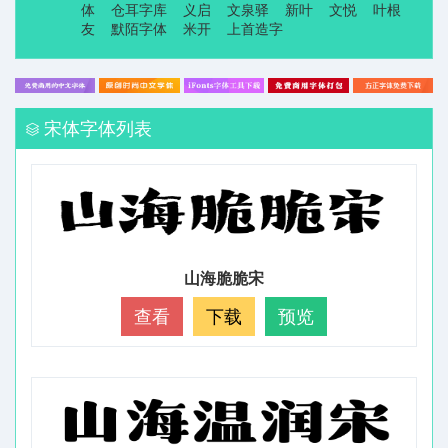
体
仓耳字库
义启
文泉驿
新叶
文悦
叶根
友
默陌字体
米开
上首造字
宋体字体列表
山海脆脆宋
查看
下载
预览