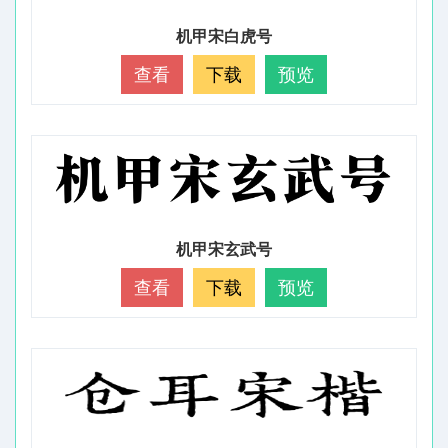
机甲宋白虎号
查看
下载
预览
机甲宋玄武号
查看
下载
预览