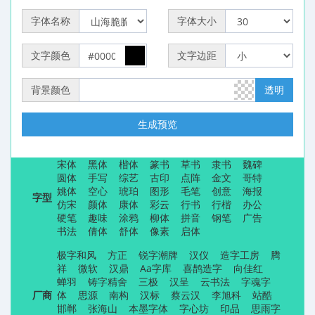
字体名称
字体大小
文字颜色
文字边距
背景颜色
透明
生成预览
宋体
黑体
楷体
篆书
草书
隶书
魏碑
圆体
手写
综艺
古印
点阵
金文
哥特
姚体
空心
琥珀
图形
毛笔
创意
海报
字型
仿宋
颜体
康体
彩云
行书
行楷
办公
硬笔
趣味
涂鸦
柳体
拼音
钢笔
广告
书法
倩体
舒体
像素
启体
极字和风
方正
锐字潮牌
汉仪
造字工房
腾
祥
微软
汉鼎
Aa字库
喜鹊造字
向佳红
蝉羽
铸字精舍
三极
汉呈
云书法
字魂字
厂商
体
思源
南构
汉标
蔡云汉
李旭科
站酷
邯郸
张海山
本墨字体
字心坊
印品
思雨字