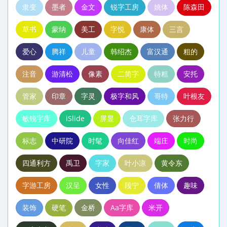
隶变
墨者
金文
锐字工房
姚体
陈森田
草书
蒙纳
美工
字悦
康体
三言
爱心
腾祥
儿童
韩绍杰
富汉通
粗的
注音
游清松
像素
二简字
特粗
安托
管家
印章
字灵
极字和风
哥特
叶根友
敏锐字库
iSlide
屏显
仓耳字库
张力行
标志
中研院
时髦
向佳红
端庄
时尚
四通利方
禹卫
字家
叶小凉
黄令东
字游工房
汉呈
女性
段宁
倩体
趣味
装饰
硬笔
金桥
Aa字库
米开