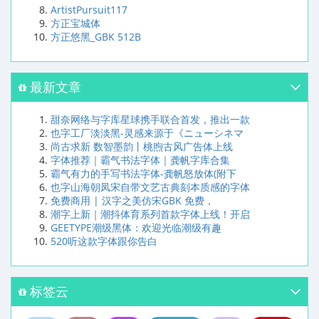
ArtistPursuit117
方正宝城体
方正悠黑_GBK 512B
最新文章
甜奈网络与字库星球携手联合首发，推出一款
也字工厂淡淡黑-灵感来源于《ニューシネマ
尚古求新 数智墨韵丨桃煦古风广告体上线
字体推荐｜霸气书法字体｜龚帆字库合集
霸气有力的手写书法字体-龚帆怒放体(附下
也字山海朝凤宋自带文艺古典刻本质感的字体
免费商用 | 汉字之美仿宋GBK 免费，
潮字上新｜潮抖体育系列首款字体上线！开启
GEETYPE潮级黑体：欢迎光临潮级有趣
520听这款字体跟你告白
标签云