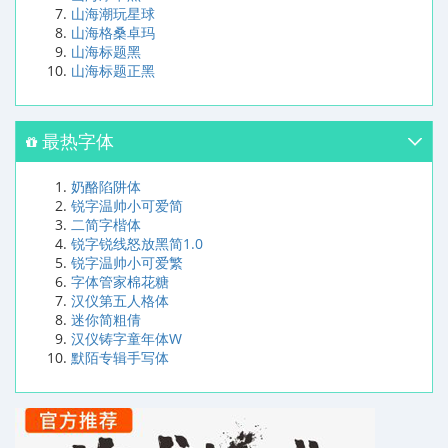
山海潮玩星球
山海格桑卓玛
山海标题黑
山海标题正黑
最热字体
奶酪陷阱体
锐字温帅小可爱简
二简字楷体
锐字锐线怒放黑简1.0
锐字温帅小可爱繁
字体管家棉花糖
汉仪第五人格体
迷你简粗倩
汉仪铸字童年体W
默陌专辑手写体