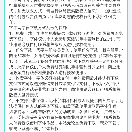
行联系版权人付费授权使用（联系人信息请在相关字体页面查
找，如无联系方式，请自行网络搜索版权人信息），否则造成
的任何侵权责任自负，字库网对您的侵权行为不承担任何责
任。
字库网字体下载方式共分为四种：
1、免费下载：字库网免费提供下载链接（游客、会员都可以免
费下载），字体仅供个人免费研究测试等非营利目的之用，商
业用途必须自行联系相关版权人进行授权使用；
2、积分下载：需要注册会员登入，使用积分下载，新注册用户
赠送50积分，如果积分不够用可以进行积分充值（10积分等于
1元），或者上传积分字体供其他会员下载可获得一定的积分分
成，此字体仅供个人免费研究测试等非营利目的之用，商业用
途必须自行联系相关版权人进行授权使用；
3、收费字体：字体必须在线支付一定的费用后才能进行下载，
支付方式可以选择微信支付或者支付宝支付，下载后仅供个人
免费研究测试等非营利目的之用，商业用途必须自行联系相关
版权人进行授权；
4、不支持下载字体：此种字体因各种原因只提供图片展示，无
法提供任何方式的字体下载，如需下载使用请联系字体作者
温馨提示：为尊重版权人的劳动成果，各设计公司、广告从业
者、委托方等有义务和责任提醒商业用途的需求方，联系版权
人付费授权使用字体作品，本站无论是免费下载，积分下载，
收费下载都不属于字体授权