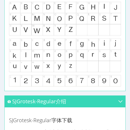
SJGrotesk-Regular介绍
SJGrotesk-Regular字体下载