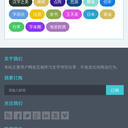
汉字之美
南构
点阵
思源
飘逸
仿宋
字语坊
汉鼎
隶书
王天喜
日本
黄油
行草
字体圈
海派腔调
关于我们
本站主要用户网友互相学习文字书写分享，不包含任何商业行为。
我要订阅
订阅
关注我们