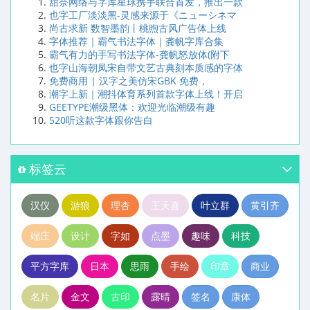
甜奈网络与字库星球携手联合首发，推出一款
也字工厂淡淡黑-灵感来源于《ニューシネマ
尚古求新 数智墨韵丨桃煦古风广告体上线
字体推荐｜霸气书法字体｜龚帆字库合集
霸气有力的手写书法字体-龚帆怒放体(附下
也字山海朝凤宋自带文艺古典刻本质感的字体
免费商用 | 汉字之美仿宋GBK 免费，
潮字上新｜潮抖体育系列首款字体上线！开启
GEETYPE潮级黑体：欢迎光临潮级有趣
520听这款字体跟你告白
标签云
汉仪
游狼
理杏
王天喜
叶立群
黄引齐
端庄
设计
字如
点墨
趣味
科技
平方字库
日本
思雨
手绘
印章
商业
名片
金文
古印
露晴
签名
康体