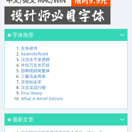
字体推荐
玄冬楷书
beatniksfbold
汉仪永字龙虎榜
许你万丈光芒好
邯郸雨婷简繁体
三极流金简体
文悦铂金宋
汉呈花花行楷
Fina Heavy
What A-Relief Extrem
最新文章