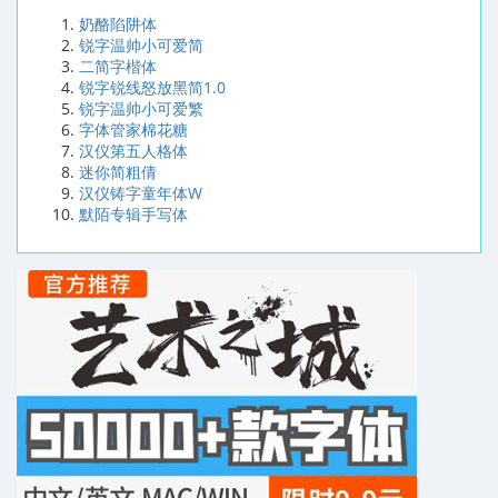
奶酪陷阱体
锐字温帅小可爱简
二简字楷体
锐字锐线怒放黑简1.0
锐字温帅小可爱繁
字体管家棉花糖
汉仪第五人格体
迷你简粗倩
汉仪铸字童年体W
默陌专辑手写体