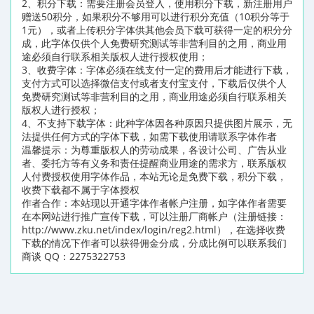
2、积分下载：需要注册会员登入，使用积分下载，新注册用户
赠送50积分，如果积分不够用可以进行积分充值（10积分等于
1元），或者上传积分字体供其他会员下载可获得一定的积分分
成，此字体仅供个人免费研究测试等非营利目的之用，商业用
途必须自行联系相关版权人进行授权使用；
3、收费字体：字体必须在线支付一定的费用后才能进行下载，
支付方式可以选择微信支付或者支付宝支付，下载后仅供个人
免费研究测试等非营利目的之用，商业用途必须自行联系相关
版权人进行授权；
4、不支持下载字体：此种字体因各种原因只提供图片展示，无
法提供任何方式的字体下载，如需下载使用请联系字体作者
温馨提示：为尊重版权人的劳动成果，各设计公司、广告从业
者、委托方等有义务和责任提醒商业用途的需求方，联系版权
人付费授权使用字体作品，本站无论是免费下载，积分下载，
收费下载都不属于字体授权
作者合作：本站现以开通字体作者帐户注册，如字体作者需要
在本网站进行推广宣传下载，可以注册厂商帐户（注册链接：
http://www.zku.net/index/login/reg2.html），在选择收费
下载的情况下作者可以获得佣金分成，分成比例可以联系我们
商谈 QQ：2275322753