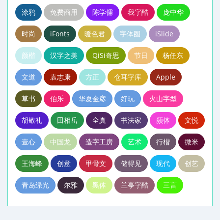
涂鸦
免费商用
陈学儒
我字酷
庞中华
时尚
iFonts
暖色君
字体圈
iSlide
颜楷
汉字之美
QiSi奇思
节日
杨任东
文道
袁志康
方正
仓耳字库
Apple
草书
伯乐
华夏金彦
好玩
火山字型
胡敬礼
田相岳
全真
书法家
颜体
文悦
壹心
中国龙
造字工房
艺术
行楷
微米
王海峰
创意
甲骨文
储得见
现代
创艺
青岛绿光
尔雅
黑体
兰亭字酷
三言