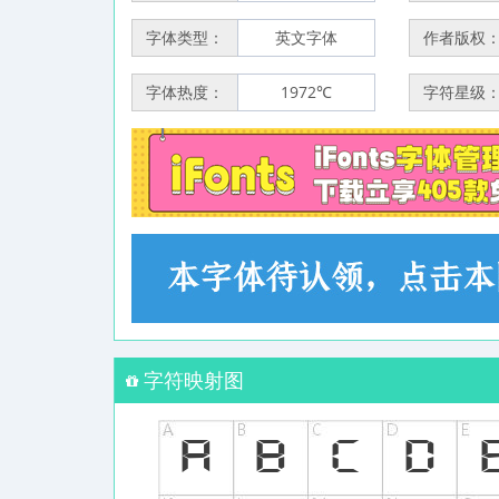
字体类型：
英文字体
作者版权
字体热度：
1972℃
字符星级
字符映射图