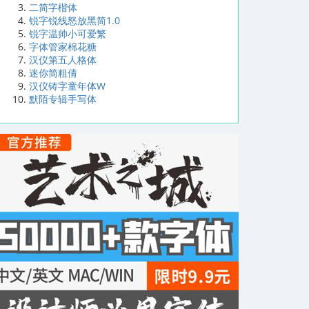
二简字楷体
锐字锐线怒放黑简1.0
锐字温帅小可爱繁
字体管家棉花糖
汉仪第五人格体
迷你简粗倩
汉仪铸字童年体W
默陌专辑手写体