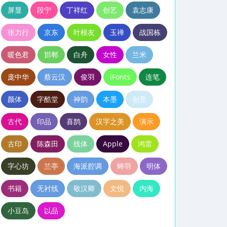
屏显
段宁
丁祥红
创艺
袁志康
张力行
京东
叶根友
玉禅
战国栋
暖色君
邯郸
白舟
女性
兰米
庞中华
蔡云汉
俊羽
iFonts
连笔
颜体
字酷堂
神韵
本墨
创意
古代
印品
喜鹊
汉字之美
演示
古印
陈森田
线体
Apple
鸿雷
字心坊
兰亭
海派腔调
蝉羽
明体
书籍
无衬线
敬汉卿
文悦
内海
小豆岛
以品