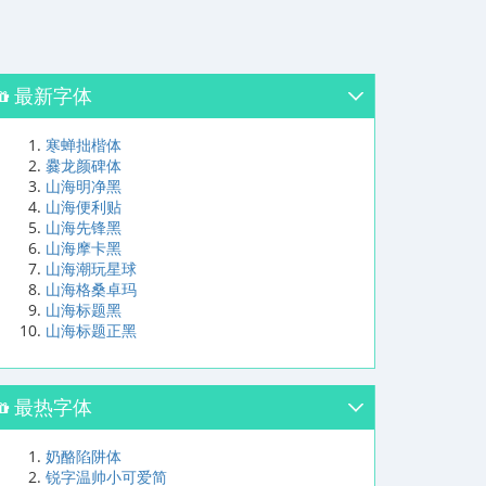
最新字体
寒蝉拙楷体
爨龙颜碑体
山海明净黑
山海便利贴
山海先锋黑
山海摩卡黑
山海潮玩星球
山海格桑卓玛
山海标题黑
山海标题正黑
最热字体
奶酪陷阱体
锐字温帅小可爱简