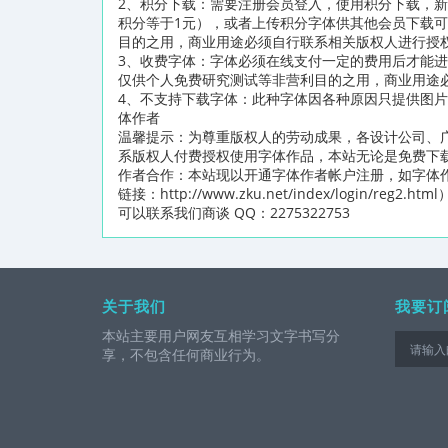
2、积分下载：需要注册会员登入，使用积分下载，新
积分等于1元），或者上传积分字体供其他会员下载
目的之用，商业用途必须自行联系相关版权人进行授
3、收费字体：字体必须在线支付一定的费用后才能
仅供个人免费研究测试等非营利目的之用，商业用途
4、不支持下载字体：此种字体因各种原因只提供图
体作者
温馨提示：为尊重版权人的劳动成果，各设计公司、
系版权人付费授权使用字体作品，本站无论是免费下
作者合作：本站现以开通字体作者帐户注册，如字体
链接：http://www.zku.net/index/logi
可以联系我们商谈 QQ：2275322753
关于我们
我要订
本站主要用户网友互相学习文字书写分
享，不包含任何商业行为。