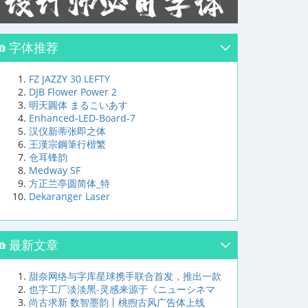
字体推荐
FZ JAZZY 30 LEFTY
DJB Flower Power 2
明天圓体 まるこいあす
Enhanced-LED-Board-7
汉仪新蒂张即之体
王漢宗鋼筆行楷繁
仓耳锋韵
Medway SF
方正兰亭圆简体_特
Dekaranger Laser
最新文章
甜奈网络与字库星球携手联合首发，推出一款
也字工厂淡淡黑-灵感来源于《ニューシネマ
尚古求新 数智墨韵丨桃煦古风广告体上线