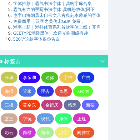
字体推荐｜霸气书法字体｜龚帆字库合集
霸气有力的手写书法字体-龚帆怒放体(附下
也字山海朝凤宋自带文艺古典刻本质感的字体
免费商用 | 汉字之美仿宋GBK 免费，
潮字上新｜潮抖体育系列首款字体上线！开启
GEETYPE潮级黑体：欢迎光临潮级有趣
520听这款字体跟你告白
标签云
长城
李亲湖
迷你
字帮
广告
海报
管家
理杏
奇思
XFont
三极
黄令东
金留庆
悠黑
新蒂
玄三
字玩
现代
康体
正规
彩云
颜楷
简体
点字
向佳红