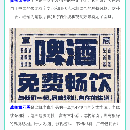
自于中国的传统汉字文化和现代艺术相结合的独特风格。这种
设计理念为这款字体独特的外观和视觉效果奠定了基础。
龚帆顽石黑
是龚帆字库出品的一套赏心悦目的艺术字体，字体
线条粗壮，笔画边缘随性，富有古朴感，结构紧凑，具有很好
的视觉感,适用于大标题、影视游戏、书刊印刷、广告包装设计