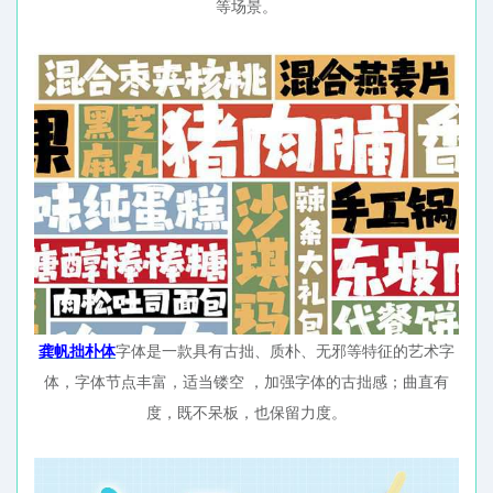
等场景。
龚帆拙朴体
字体是一款具有古拙、质朴、无邪等特征的艺术字
体，字体节点丰富，适当镂空 ，加强字体的古拙感；曲直有
度，既不呆板，也保留力度。