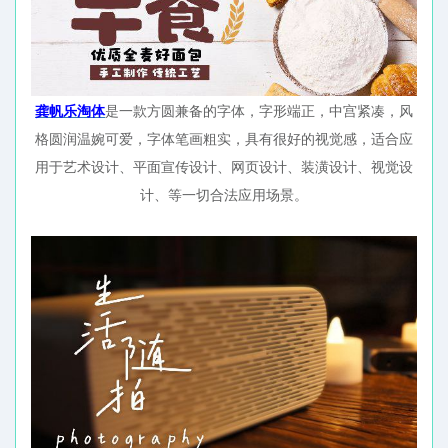
龚帆乐淘体
是一款方圆兼备的字体，字形端正，中宫紧凑，风
格圆润温婉可爱，字体笔画粗实，具有很好的视觉感，适合应
用于艺术设计、平面宣传设计、网页设计、装潢设计、视觉设
计、等一切合法应用场景。