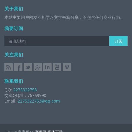
关于我们
本站主要用户网友互相学习文字书写分享，不包含任何商业行为。
我要订阅
订阅
关注我们
联系我们
QQ:
2275322753
交流QQ群：76769990
Email:
2275322753@qq.com