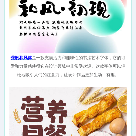
龚帆和风体
是一款充满活力和趣味性的书法艺术字体，它的可
爱和力量感使得它在设计领域中非常受欢迎。这款字体可以轻
松地吸引人们的注意力，让设计作品更加生动、有趣。