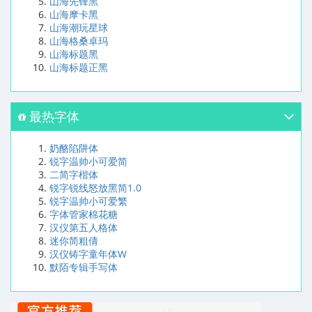
山海先锋黑
山海摩卡黑
山海潮玩星球
山海格桑卓玛
山海标题黑
山海标题正黑
最热字体
奶酪陷阱体
锐字温帅小可爱简
二简字楷体
锐字锐线怒放黑简1.0
锐字温帅小可爱繁
字体管家棉花糖
汉仪第五人格体
迷你简粗倩
汉仪铸字童年体W
默陌专辑手写体