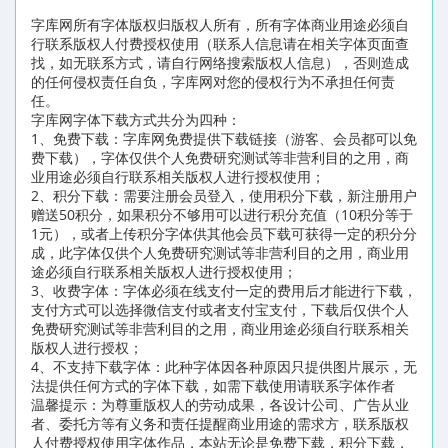
字库网所有字体版权归版权人所有，所有字体商业用途必须自
行联系版权人付费授权使用（联系人信息请在相关字体页面查
找，如无联系方式，请自行网络搜索版权人信息），否则造成
的任何侵权责任自负，字库网对您的侵权行为不承担任何责
任。
字库网字体下载方式共分为四种：
1、免费下载：字库网免费提供下载链接（游客、会员都可以免
费下载），字体仅供个人免费研究测试等非营利目的之用，商
业用途必须自行联系相关版权人进行授权使用；
2、积分下载：需要注册会员登入，使用积分下载，新注册用户
赠送50积分，如果积分不够用可以进行积分充值（10积分等于
1元），或者上传积分字体供其他会员下载可获得一定的积分分
成，此字体仅供个人免费研究测试等非营利目的之用，商业用
途必须自行联系相关版权人进行授权使用；
3、收费字体：字体必须在线支付一定的费用后才能进行下载，
支付方式可以选择微信支付或者支付宝支付，下载后仅供个人
免费研究测试等非营利目的之用，商业用途必须自行联系相关
版权人进行授权；
4、不支持下载字体：此种字体因各种原因只提供图片展示，无
法提供任何方式的字体下载，如需下载使用请联系字体作者
温馨提示：为尊重版权人的劳动成果，各设计公司、广告从业
者、委托方等有义务和责任提醒商业用途的需求方，联系版权
人付费授权使用字体作品，本站无论是免费下载，积分下载，