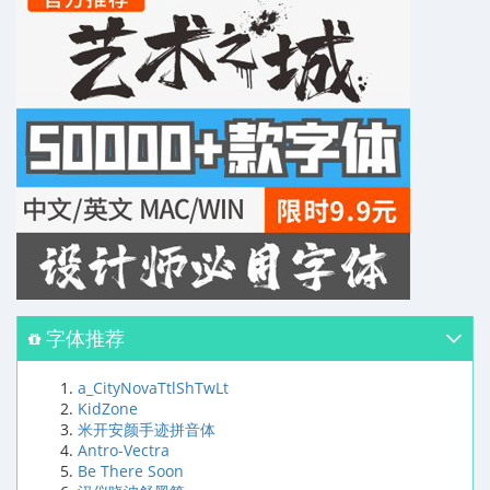
字体推荐
a_CityNovaTtlShTwLt
KidZone
米开安颜手迹拼音体
Antro-Vectra
Be There Soon