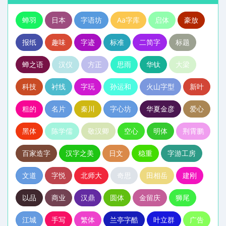
蝉羽
日本
字语坊
Aa字库
启体
豪放
报纸
趣味
字迹
标准
二简字
标题
蝉之语
汉仪
方正
思雨
华钛
大梁
科技
衬线
字玩
孙运和
火山字型
新叶
粗的
名片
秦川
字心坊
华夏金彦
爱心
黑体
陈学儒
敬汉卿
空心
明体
荆霄鹏
百家造字
汉字之美
日文
稳重
字游工房
文道
字悦
北师大
奇思
田相岳
建刚
以品
商业
汉鼎
圆体
金留庆
狮尾
江城
手写
繁体
兰亭字酷
叶立群
广告