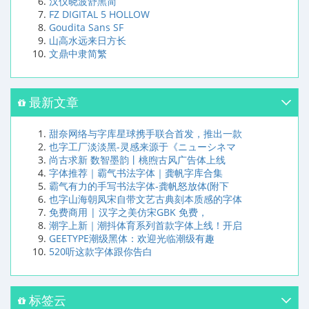
汉仪晓波舒黑简
FZ DIGITAL 5 HOLLOW
Goudita Sans SF
山高水远来日方长
文鼎中隶简繁
最新文章
甜奈网络与字库星球携手联合首发，推出一款
也字工厂淡淡黑-灵感来源于《ニューシネマ
尚古求新 数智墨韵丨桃煦古风广告体上线
字体推荐｜霸气书法字体｜龚帆字库合集
霸气有力的手写书法字体-龚帆怒放体(附下
也字山海朝凤宋自带文艺古典刻本质感的字体
免费商用 | 汉字之美仿宋GBK 免费，
潮字上新｜潮抖体育系列首款字体上线！开启
GEETYPE潮级黑体：欢迎光临潮级有趣
520听这款字体跟你告白
标签云