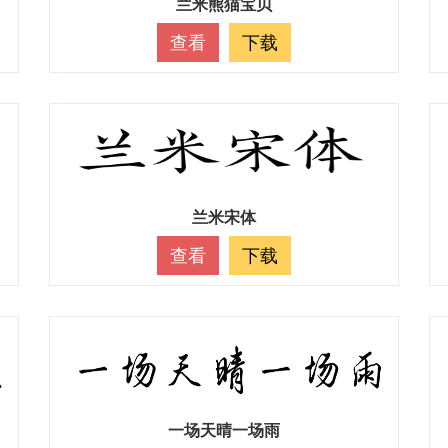
兰米熊猫宝贝
查看
下载
兰米宋体
查看
下载
一场天晴一场雨