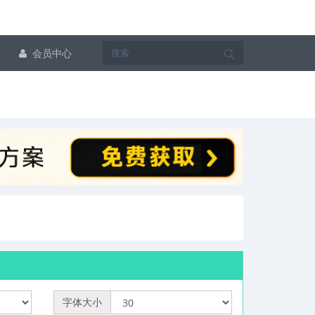
会员中心
字体大小