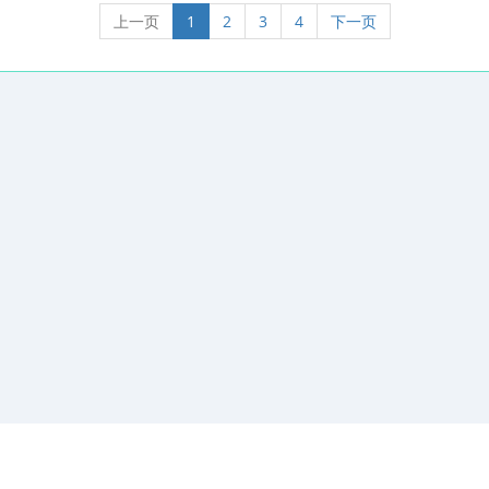
上一页
1
2
3
4
下一页
阅
关注我们