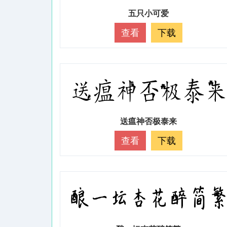
五只小可爱
查看
下载
送瘟神否极泰来
查看
下载