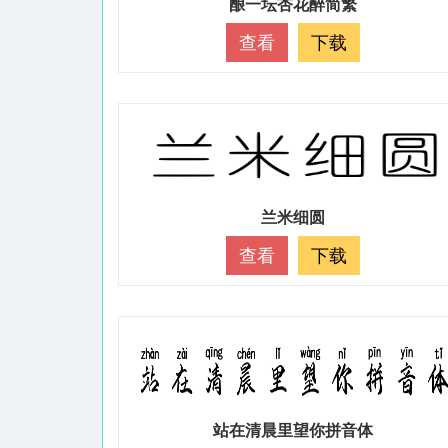
酿一坛杏花醉简繁
查看
下载
兰米细圆
查看
下载
站在清晨里望你拼音体