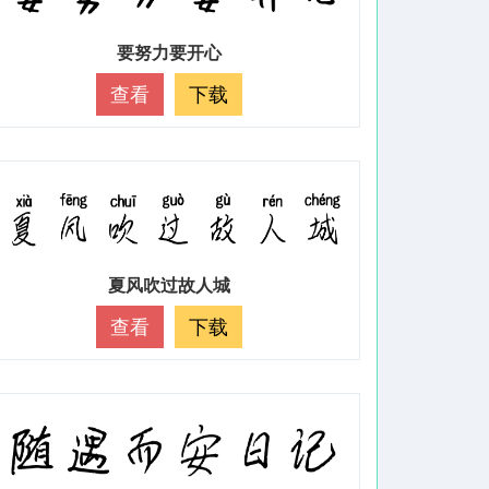
要努力要开心
查看
下载
夏风吹过故人城
查看
下载