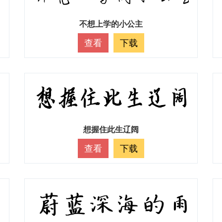
不想上学的小公主
查看
下载
想握住此生辽阔
查看
下载