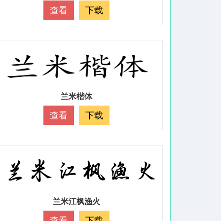
查看
下载
兰米楷体
查看
下载
兰米江枫渔火
查看
下载