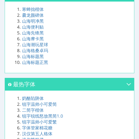
寒蝉拙楷体
爨龙颜碑体
山海明净黑
山海便利贴
山海先锋黑
山海摩卡黑
山海潮玩星球
山海格桑卓玛
山海标题黑
山海标题正黑
最热字体
奶酪陷阱体
锐字温帅小可爱简
二简字楷体
锐字锐线怒放黑简1.0
锐字温帅小可爱繁
字体管家棉花糖
汉仪第五人格体