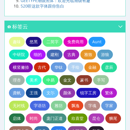
GEETYPE潮级黑体：欢迎光临潮级有趣
520听这款字体跟你告白
标签云
趣味
悠黑
二简字
免费商用
Aunt
中研院
细的
建刚
古典
雅致
游狼
横竖撇捺
古代
华钛
手绘
金融
彦辰
理杏
美术
中易
金文
篆书
手写
龚帆
王强
文尓
颜体
锐字工房
繁体
无衬线
字语坊
雅坊
飘逸
字魂
字家
启体
时尚
庞门正道
欣喜堂
昆仑
狮尾