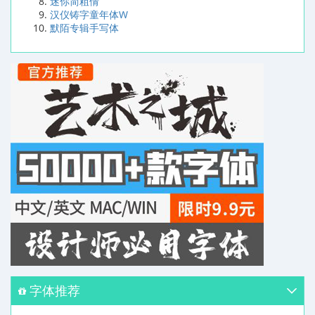
迷你简粗倩
汉仪铸字童年体W
默陌专辑手写体
字体推荐