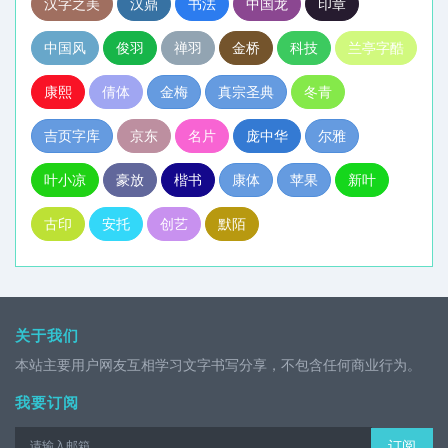
汉字之美
汉鼎
书法
中国龙
印章
中国风
俊羽
禅羽
金桥
科技
兰亭字酷
康熙
倩体
金梅
真宗圣典
冬青
吉页字库
京东
名片
庞中华
尔雅
叶小凉
豪放
楷书
康体
苹果
新叶
古印
安托
创艺
默陌
关于我们
本站主要用户网友互相学习文字书写分享，不包含任何商业行为。
我要订阅
订阅