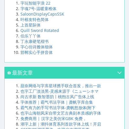
字玩智能字浪 22
字魂7号-温暖童稚体
SaloonDisplayCapsSSK
叶根友特色简体
上首星际体
Quill Sword Rotated
伯乐丫丫体
丁永康硬笔楷书
字心坊诗雅体细体
邯郸实心手拼音体
最新文章
甜奈网络与字库星球携手联合首发，推出一款
也字工厂淡淡黑-灵感来源于《ニューシネマ
尚古求新 数智墨韵丨桃煦古风广告体上线
字体推荐｜霸气书法字体｜龚帆字库合集
霸气有力的手写书法字体-龚帆怒放体(附下
也字山海朝凤宋自带文艺古典刻本质感的字体
免费商用 | 汉字之美仿宋GBK 免费，
潮字上新｜潮抖体育系列首款字体上线！开启