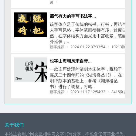
览
/
霸气有力的手写书法字体-龚帆怒放体(附下载链接)
该字体立足于传统的楷书、行书，再结合个
人手写风格，字体笔画衔接有序、过度自
然，在字体结构方面采用中宫收紧，笔画向
外延伸，..
新字推荐
/
2024-01-22 07:33:54
/
10213浏览
/
也字山海朝凤宋自带文艺古典刻本质感的字体
一款庄严雄浑的清刻本宋体字，脱胎于
嘉庆二十四年间的《湖海楼丛书》。在
明禅刻本的基础上，参考《湖海楼丛
书》进行了调整，将略..
新字推荐
/
2023-11-17 12:54:32
/
8415浏览
/
关于我们
本站主要用户网友互相学习文字书写分享，不包含任何商业行为。