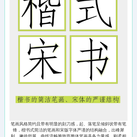
笔画风格简约且带有明显的刻刀感，起、落笔呈倾斜状带有笔
锋，楷书式简洁的笔画和宋版字体严谨的结构融合，出峰犀
利，撇捺舒展，曲线流畅雅致而整体笔画具备力量感，刚柔相