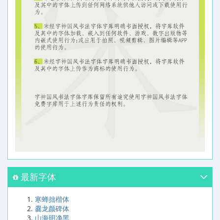
最新字体
寒蝉拙楷体
爨龙颜碑体
山海明净黑