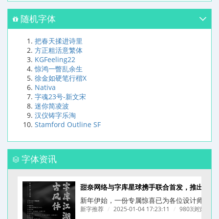
随机字体
把春天揉进诗里
方正粗活意繁体
KGFeeling22
惊鸿一瞥乱余生
徐金如硬笔行楷X
Nativa
字魂23号-新文宋
迷你简凌波
汉仪铸字乐淘
Stamford Outline SF
字体资讯
甜奈网络与字库星球携手联合首发，推出一款为餐饮品牌量身打造的拙字 —— 字库江湖
新年伊始，一份专属惊喜已为各位设计师备好！
新字推荐
/
2025-01-04 17:23:11
/
9803浏览
/