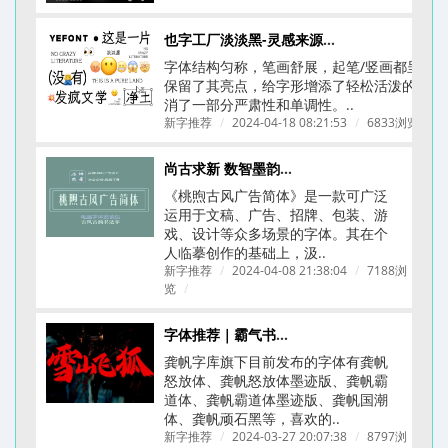
也字工厂淡淡黑-灵感来源于《ニューシネマ》A D电影体
字体结构匀称，笔画舒展，起笔/竖画都呈圆
保留了其亮点，给字形增添了轻松活泼的氛围
消了一部分严肃性和单调性。..
新字推荐
/
2024-04-18 08:21:53
/
6833浏览
/
尚古求新 数智墨韵丨桃煦古风广告体上线
《桃煦古风广告简体​》是一款可广泛
运用于文稿、广告、招牌、包装、游
戏、设计等众多场景的字体。其在个
人临摹创作的基础上，汲..
新字推荐
/
2024-04-08 21:38:04
/
7188浏
览
/
字体推荐｜霸气书法字体｜龚帆字库合集
龚帆字库旗下目前发布的字体有龚帆
怒放体、龚帆怒放体墨迹版、龚帆霸
道体、龚帆霸道体墨迹版、龚帆国潮
体、龚帆顽石黑等，喜欢的..
新字推荐
/
2024-03-27 20:07:38
/
8797浏