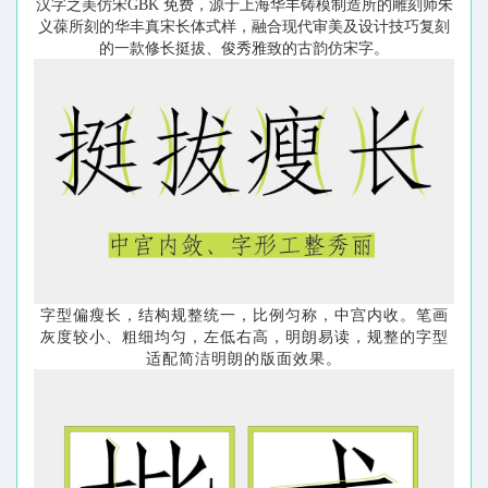
汉字之美仿宋
GBK 免费，源于上海华丰铸模制造所的雕刻师朱
义葆所刻的华丰真宋长体式样，融合现代审美及设计技巧复刻
的一款修长挺拔、俊秀雅致的古韵仿宋字。
字型偏瘦长，结构规整统一，比例匀称，中宫内收。
笔画
灰度较小、粗细均匀，左低右高，明朗易读，规整的字型
适配简洁明朗的版面效果。