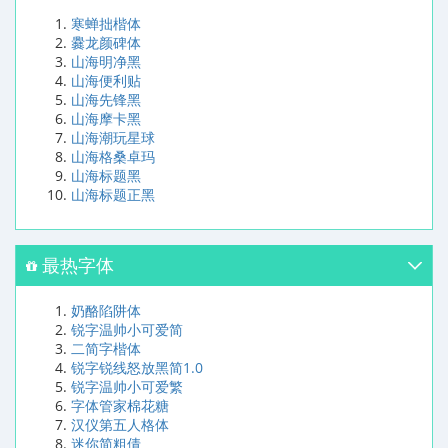
寒蝉拙楷体
爨龙颜碑体
山海明净黑
山海便利贴
山海先锋黑
山海摩卡黑
山海潮玩星球
山海格桑卓玛
山海标题黑
山海标题正黑
最热字体
奶酪陷阱体
锐字温帅小可爱简
二简字楷体
锐字锐线怒放黑简1.0
锐字温帅小可爱繁
字体管家棉花糖
汉仪第五人格体
迷你简粗倩