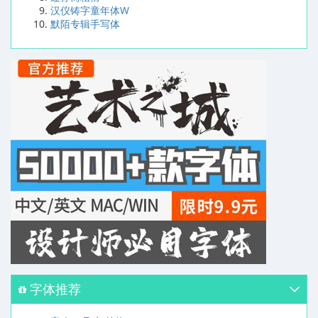
汉仪铸字童年体W
默陌专辑手写体
字体推荐