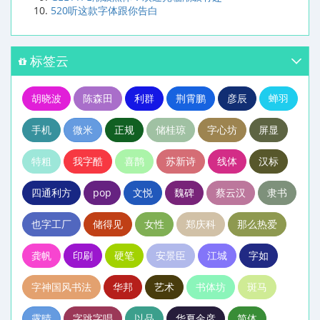
520听这款字体跟你告白
标签云
胡晓波
陈森田
利群
荆霄鹏
彦辰
蝉羽
手机
微米
正规
储桂琼
字心坊
屏显
特粗
我字酷
喜鹊
苏新诗
线体
汉标
四通利方
pop
文悦
魏碑
蔡云汉
隶书
也字工厂
储得见
女性
郑庆科
那么热爱
龚帆
印刷
硬笔
安景臣
江城
字如
字神国风书法
华邦
艺术
书体坊
斑马
露晴
字跳字唱
以品
华夏金彦
简体