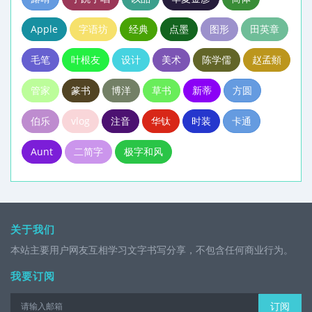
Apple
字语坊
经典
点墨
图形
田英章
毛笔
叶根友
设计
美术
陈学儒
赵孟頫
管家
篆书
博洋
草书
新蒂
方圆
伯乐
vlog
注音
华钛
时装
卡通
Aunt
二简字
极字和风
关于我们
本站主要用户网友互相学习文字书写分享，不包含任何商业行为。
我要订阅
订阅