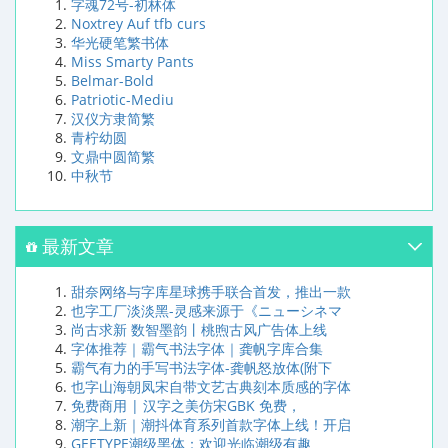
字魂72号-初林体
Noxtrey Auf tfb curs
华光硬笔繁书体
Miss Smarty Pants
Belmar-Bold
Patriotic-Mediu
汉仪方隶简繁
青柠幼圆
文鼎中圆简繁
中秋节
最新文章
甜奈网络与字库星球携手联合首发，推出一款
也字工厂淡淡黑-灵感来源于《ニューシネマ
尚古求新 数智墨韵丨桃煦古风广告体上线
字体推荐｜霸气书法字体｜龚帆字库合集
霸气有力的手写书法字体-龚帆怒放体(附下
也字山海朝凤宋自带文艺古典刻本质感的字体
免费商用 | 汉字之美仿宋GBK 免费，
潮字上新｜潮抖体育系列首款字体上线！开启
GEETYPE潮级黑体：欢迎光临潮级有趣