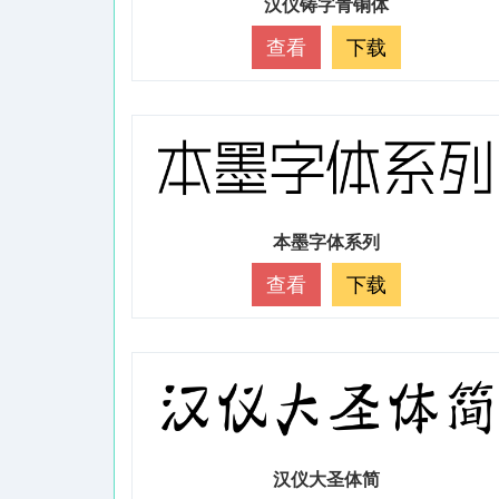
汉仪铸字青铜体
查看
下载
本墨字体系列
查看
下载
汉仪大圣体简