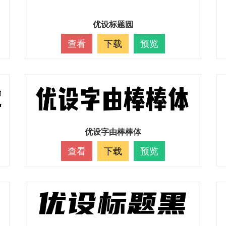
优设标题圆
查看
下载
预览
优设字由棒棒体
查看
下载
预览