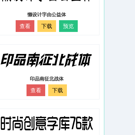
懒设计字由公益体
查看
下载
预览
印品南征北战体
查看
下载