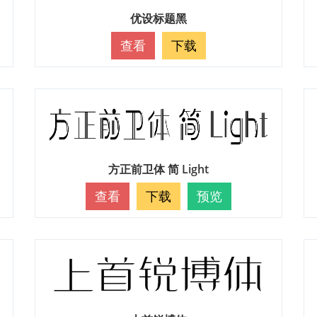
优设标题黑
查看
下载
方正前卫体 简 Light
查看
下载
预览