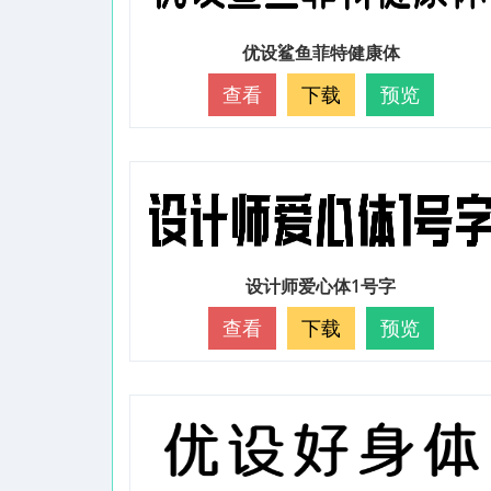
优设鲨鱼菲特健康体
查看
下载
预览
设计师爱心体1号字
查看
下载
预览