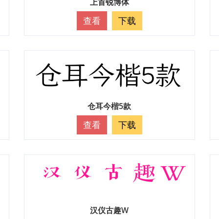
上首锐博体
查看
下载
仓耳今楷5款
查看
下载
汉仪古趣W