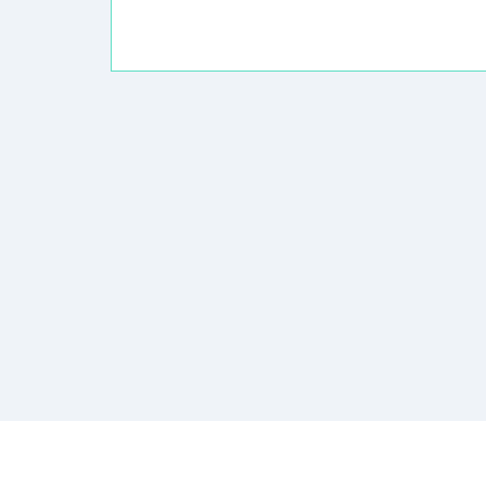
关于我们
我要订