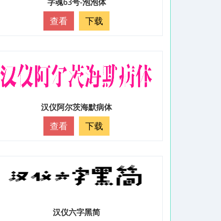
字魂63号-泡泡体
查看
下载
汉仪阿尔茨海默病体
查看
下载
汉仪六字黑简