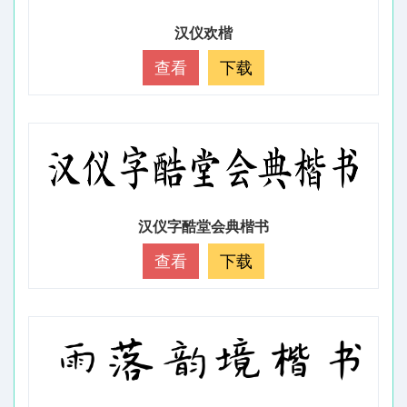
汉仪欢楷
查看
下载
汉仪字酷堂会典楷书
查看
下载