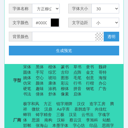
字体名称
字体大小
文字颜色
文字边距
背景颜色
透明
生成预览
宋体
黑体
楷体
篆书
草书
隶书
魏碑
圆体
手写
综艺
古印
点阵
金文
哥特
姚体
空心
琥珀
图形
毛笔
创意
海报
字型
仿宋
颜体
康体
彩云
行书
行楷
办公
硬笔
趣味
涂鸦
柳体
拼音
钢笔
广告
书法
倩体
舒体
像素
启体
极字和风
方正
锐字潮牌
汉仪
造字工房
腾
祥
微软
汉鼎
Aa字库
喜鹊造字
向佳红
蝉羽
铸字精舍
三极
汉呈
云书法
字魂字
厂商
体
思源
南构
汉标
蔡云汉
李旭科
站酷
邯郸
张海山
本墨字体
字心坊
印品
思雨字