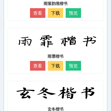
雨落韵境楷书
查看
下载
预览
雨霏楷书
查看
下载
预览
玄冬楷书