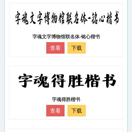
字魂文字博物馆联名体-铭心楷书
查看
下载
字魂得胜楷书
查看
下载