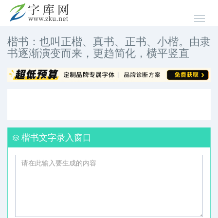
楷书：也叫正楷、真书、正书、小楷。由隶
书逐渐演变而来，更趋简化，横平竖直
楷书文字录入窗口