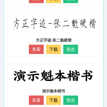
方正字迹-张二魁硬楷
查看
下载
预览
演示魁本楷书
查看
下载
预览