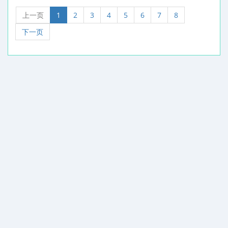
上一页
1
2
3
4
5
6
7
8
下一页