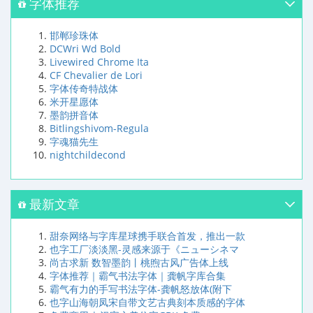
字体推荐
邯郸珍珠体
DCWri Wd Bold
Livewired Chrome Ita
CF Chevalier de Lori
字体传奇特战体
米开星愿体
墨韵拼音体
Bitlingshivom-Regula
字魂猫先生
nightchildecond
最新文章
甜奈网络与字库星球携手联合首发，推出一款
也字工厂淡淡黑-灵感来源于《ニューシネマ
尚古求新 数智墨韵丨桃煦古风广告体上线
字体推荐｜霸气书法字体｜龚帆字库合集
霸气有力的手写书法字体-龚帆怒放体(附下
也字山海朝凤宋自带文艺古典刻本质感的字体