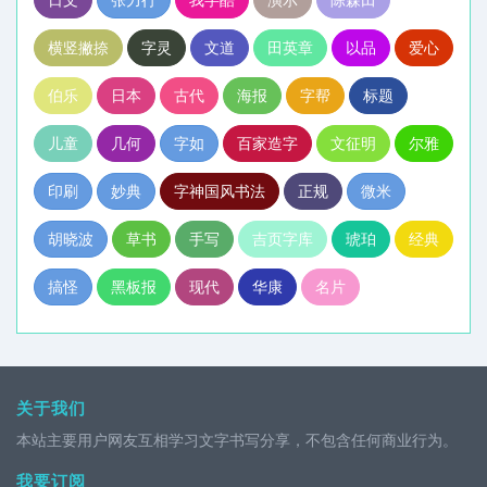
横竖撇捺
字灵
文道
田英章
以品
爱心
伯乐
日本
古代
海报
字帮
标题
儿童
几何
字如
百家造字
文征明
尔雅
印刷
妙典
字神国风书法
正规
微米
胡晓波
草书
手写
吉页字库
琥珀
经典
搞怪
黑板报
现代
华康
名片
关于我们
本站主要用户网友互相学习文字书写分享，不包含任何商业行为。
我要订阅