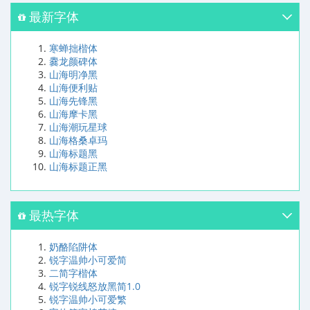
最新字体
寒蝉拙楷体
爨龙颜碑体
山海明净黑
山海便利贴
山海先锋黑
山海摩卡黑
山海潮玩星球
山海格桑卓玛
山海标题黑
山海标题正黑
最热字体
奶酪陷阱体
锐字温帅小可爱简
二简字楷体
锐字锐线怒放黑简1.0
锐字温帅小可爱繁