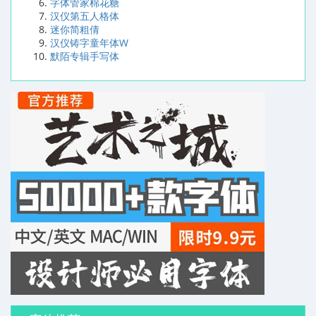
字体管家棉花糖
汉仪第五人格体
迷你简粗倩
汉仪铸字童年体W
默陌专辑手写体