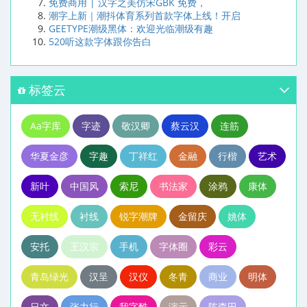
免费商用 | 汉字之美仿宋GBK 免费，
潮字上新｜潮抖体育系列首款字体上线！开启
GEETYPE潮级黑体：欢迎光临潮级有趣
520听这款字体跟你告白
标签云
Aa字库
字迹
敬汉卿
蔡云汉
连筋
华夏金彦
字趣
丁祥红
金融
行楷
艺术
新叶
中国风
索尼
书法家
涂鸦
康体
无衬线
衬线
锐字潮牌
金留庆
姚体
安托
王汉宗
手机
字体圈
彩云
青岛绿光
汉呈
汉仪
冬青
商业
明体
日文
张力行
我字酷
演示
陈森田