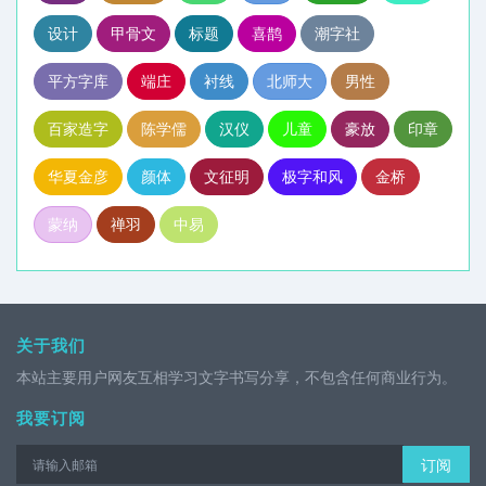
设计
甲骨文
标题
喜鹊
潮字社
平方字库
端庄
衬线
北师大
男性
百家造字
陈学儒
汉仪
儿童
豪放
印章
华夏金彦
颜体
文征明
极字和风
金桥
蒙纳
禅羽
中易
关于我们
本站主要用户网友互相学习文字书写分享，不包含任何商业行为。
我要订阅
订阅