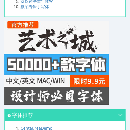
汉仪铸字童年体W
默陌专辑手写体
字体推荐
CentaureaDemo