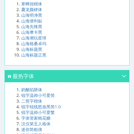
寒蝉拙楷体
爨龙颜碑体
山海明净黑
山海便利贴
山海先锋黑
山海摩卡黑
山海潮玩星球
山海格桑卓玛
山海标题黑
山海标题正黑
最热字体
奶酪陷阱体
锐字温帅小可爱简
二简字楷体
锐字锐线怒放黑简1.0
锐字温帅小可爱繁
字体管家棉花糖
汉仪第五人格体
迷你简粗倩