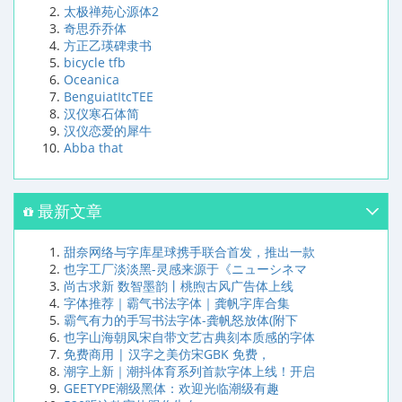
太极禅苑心源体2
奇思乔乔体
方正乙瑛碑隶书
bicycle tfb
Oceanica
BenguiatItcTEE
汉仪寒石体简
汉仪恋爱的犀牛
Abba that
最新文章
甜奈网络与字库星球携手联合首发，推出一款
也字工厂淡淡黑-灵感来源于《ニューシネマ
尚古求新 数智墨韵丨桃煦古风广告体上线
字体推荐｜霸气书法字体｜龚帆字库合集
霸气有力的手写书法字体-龚帆怒放体(附下
也字山海朝凤宋自带文艺古典刻本质感的字体
免费商用 | 汉字之美仿宋GBK 免费，
潮字上新｜潮抖体育系列首款字体上线！开启
GEETYPE潮级黑体：欢迎光临潮级有趣