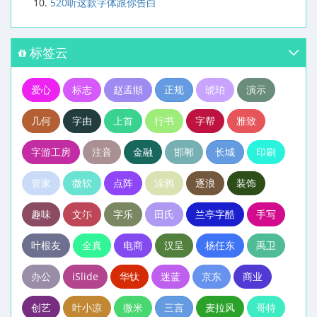
520听这款字体跟你告白
标签云
爱心
标志
赵孟頫
正规
琥珀
演示
几何
字由
上首
行书
字帮
雅致
字游工房
注音
金融
邯郸
长城
印刷
管家
微软
点阵
涂鸦
逐浪
装饰
趣味
文尓
字乐
田氏
兰亭字酷
手写
叶根友
全真
电商
汉呈
杨任东
禹卫
办公
iSlide
华钛
迷蓝
京东
商业
创艺
叶小凉
微米
三言
麦拉风
哥特