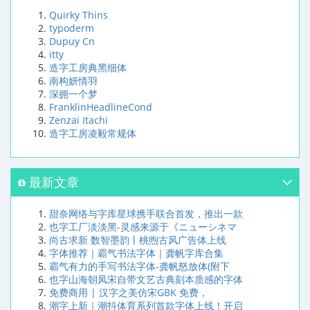
Quirky Thins
typoderm
Dupuy Cn
itty
造字工房典黑细体
南构妍情羽
深拥一个梦
FranklinHeadlineCond
Zenzai Itachi
造字工房凌毅常规体
最新文章
甜奈网络与字库星球携手联合首发，推出一款
也字工厂淡淡黑-灵感来源于《ニューシネマ
尚古求新 数智墨韵丨桃煦古风广告体上线
字体推荐｜霸气书法字体｜龚帆字库合集
霸气有力的手写书法字体-龚帆怒放体(附下
也字山海朝凤宋自带文艺古典刻本质感的字体
免费商用 | 汉字之美仿宋GBK 免费，
潮字上新｜潮抖体育系列首款字体上线！开启