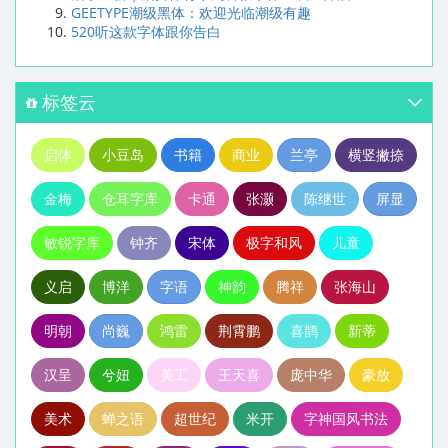
GEETYPE潮级黑体：欢迎光临潮级有趣
520听这款字体跟你告白
标签云
启体
小豆岛
书籍
商业
兰亭
横竖撇捺
金梅
仓耳字库
卡通
张灏
陈继世
屏显
敏锐字库
钟齐
宋体
极字和风
儿童
义启
博洋
字语
神韵
腾祥
张海山
明朝
尚巍
鸿雷
荆霄鹏
喜鹊
新蒂
汉呈
兮妞
美工
王天喜
庞中华
豪放
美术
蝉之语
超世纪
米开
字神国风书法