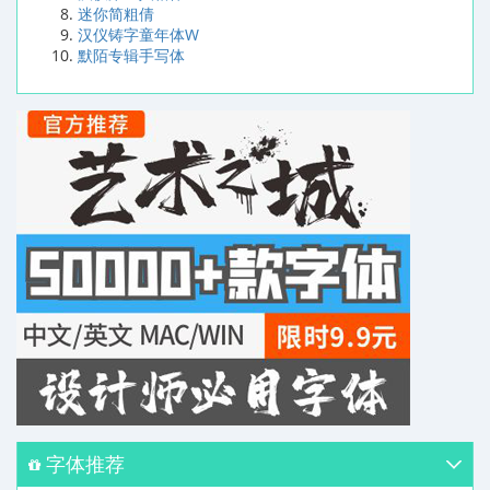
迷你简粗倩
汉仪铸字童年体W
默陌专辑手写体
字体推荐