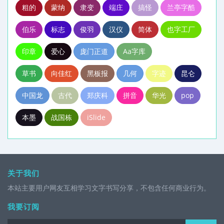
粗的
蒙纳
隶变
端庄
搞怪
兰亭字酷
伯乐
标志
俊羽
汉仪
简体
也字工厂
印章
爱心
庞门正道
Aa字库
汉字之美
草书
向佳红
黑板报
几何
字迹
昆仑
中国龙
古代
郑庆科
拼音
华光
pop
本墨
战国栋
iSlide
关于我们
本站主要用户网友互相学习文字书写分享，不包含任何商业行为。
我要订阅