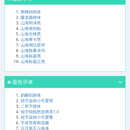
寒蝉拙楷体
爨龙颜碑体
山海明净黑
山海便利贴
山海先锋黑
山海摩卡黑
山海潮玩星球
山海格桑卓玛
山海标题黑
山海标题正黑
最热字体
奶酪陷阱体
锐字温帅小可爱简
二简字楷体
锐字锐线怒放黑简1.0
锐字温帅小可爱繁
字体管家棉花糖
汉仪第五人格体