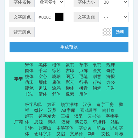
字体名称
字体大小
文字颜色
文字边距
背景颜色
透明
生成预览
宋体
黑体
楷体
篆书
草书
隶书
魏碑
圆体
手写
综艺
古印
点阵
金文
哥特
姚体
空心
琥珀
图形
毛笔
创意
海报
字型
仿宋
颜体
康体
彩云
行书
行楷
办公
硬笔
趣味
涂鸦
柳体
拼音
钢笔
广告
书法
倩体
舒体
像素
启体
极字和风
方正
锐字潮牌
汉仪
造字工房
腾
祥
微软
汉鼎
Aa字库
喜鹊造字
向佳红
蝉羽
铸字精舍
三极
汉呈
云书法
字魂字
厂商
体
思源
南构
汉标
蔡云汉
李旭科
站酷
邯郸
张海山
本墨字体
字心坊
印品
思雨字
体
仓耳字库
义启
文泉驿
新叶
文悦
叶根