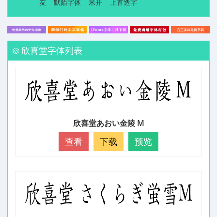
友
默陌字体
米开
上首造字
欣喜堂字体列表
欣喜堂あおい金陵 M
查看
下载
预览