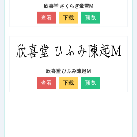
欣喜堂 さくらぎ蛍雪M
查看
下载
预览
欣喜堂 ひふみ陳起Ｍ
查看
下载
预览