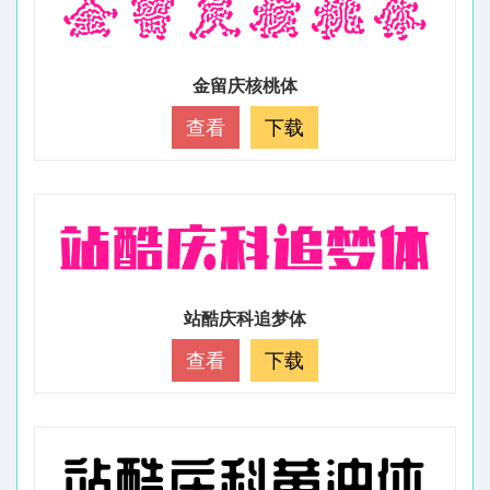
金留庆核桃体
查看
下载
站酷庆科追梦体
查看
下载