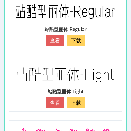
站酷型丽体-Regular
查看
下载
站酷型丽体-Light
查看
下载