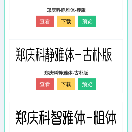
郑庆科静雅体-瘦版
查看
下载
预览
郑庆科静雅体-古朴版
查看
下载
预览