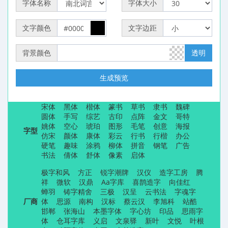
字体名称
字体大小
文字颜色
文字边距
背景颜色
透明
生成预览
宋体
黑体
楷体
篆书
草书
隶书
魏碑
圆体
手写
综艺
古印
点阵
金文
哥特
姚体
空心
琥珀
图形
毛笔
创意
海报
字型
仿宋
颜体
康体
彩云
行书
行楷
办公
硬笔
趣味
涂鸦
柳体
拼音
钢笔
广告
书法
倩体
舒体
像素
启体
极字和风
方正
锐字潮牌
汉仪
造字工房
腾
祥
微软
汉鼎
Aa字库
喜鹊造字
向佳红
蝉羽
铸字精舍
三极
汉呈
云书法
字魂字
厂商
体
思源
南构
汉标
蔡云汉
李旭科
站酷
邯郸
张海山
本墨字体
字心坊
印品
思雨字
体
仓耳字库
义启
文泉驿
新叶
文悦
叶根