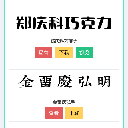
郑庆科巧克力
查看
下载
预览
金留庆弘明
查看
下载