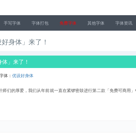
手写字体
字体打包
免费字体
其他字体
字体资讯
设好身体」来了！
身体」来了！
关字体：
优设好身体
计师们的厚爱，我们从年前就一直在紧锣密鼓进行第二款「免费可商用」