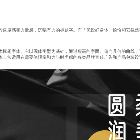
具速度感和力量感，沉稳有力的标题字。而「优设好身体」恰恰和它截然
术标题字体。它以圆体字型为基础，通过瘦高的字面、偏向几何的曲线，
体非常适用在需要体现亲和力与时尚感的各类品牌宣传广告和产品包装设