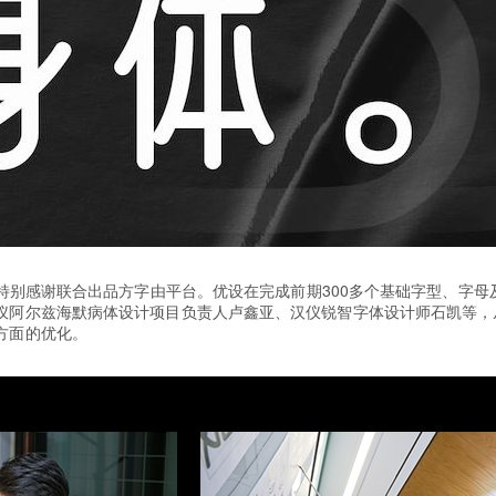
要特别感谢联合出品方字由平台。优设在完成前期300多个基础字型、字
仪阿尔兹海默病体设计项目负责人卢鑫亚、汉仪锐智字体设计师石凯等，从
方面的优化。