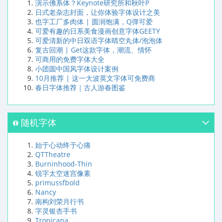
演示佛系体？Keynote研究所和秋叶P
日式老杂志封面，让你体验字体设计之美
也字工厂多肉体 | 圆润饱满，Q弹可爱
可爱有趣的日系美食漫画创意字体GEETY
可爱清新的中日双语字体晴空丸体/泡泡体
复古回潮 | Get这款字体，潮流、情怀
可商用的免费字体大全
小团圆中国风字体设计案例
10月推荐 | 这一大波英文字体可免费商
春日字体推荐｜古人游春图鉴
随机字体
始于心动终于心痛
QTTheatre
Burninhood-Thin
锐字太空迷宫像素
primussfbold
Nancy
南构刘荣月行书
字灵银杏手书
Tropicana