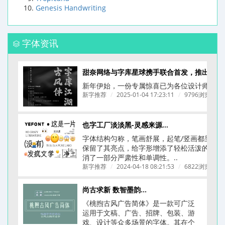
Genesis Handwriting
字体资讯
甜奈网络与字库星球携手联合首发，推出一款为餐饮品牌量身打造的拙字 —— 字库江湖
新年伊始，一份专属惊喜已为各位设计师备好！
新字推荐
/
2025-01-04 17:23:11
/
9796浏览
/
也字工厂淡淡黑-灵感来源于《ニューシネマ》A D电影体
字体结构匀称，笔画舒展，起笔/竖画都呈圆
保留了其亮点，给字形增添了轻松活泼的氛围
消了一部分严肃性和单调性。..
新字推荐
/
2024-04-18 08:21:53
/
6822浏览
/
尚古求新 数智墨韵丨桃煦古风广告体上线
《桃煦古风广告简体​》是一款可广泛
运用于文稿、广告、招牌、包装、游
戏、设计等众多场景的字体。其在个