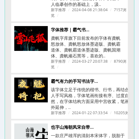
人临摹创作的基础上，汲..
新字推荐
/
2024-04-08 21:38:04
/
7157浏
览
/
字体推荐｜霸气书法字体｜龚帆字库合集
龚帆字库旗下目前发布的字体有龚帆
怒放体、龚帆怒放体墨迹版、龚帆霸
道体、龚帆霸道体墨迹版、龚帆国潮
体、龚帆顽石黑等，喜欢的..
新字推荐
/
2024-03-27 20:07:38
/
8790浏
览
/
霸气有力的手写书法字体-龚帆怒放体(附下载链接)
该字体立足于传统的楷书、行书，再结合个
人手写风格，字体笔画衔接有序、过度自
然，在字体结构方面采用中宫收紧，笔画向
外延伸，..
新字推荐
/
2024-01-22 07:33:54
/
10205浏览
/
也字山海朝凤宋自带文艺古典刻本质感的字体
一款庄严雄浑的清刻本宋体字，脱胎于