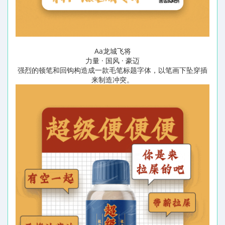
Aa龙城飞将
力量 · 国风 · 豪迈
强烈的顿笔和回钩构造成一款毛笔标题字体，以笔画下坠穿插
来制造冲突。