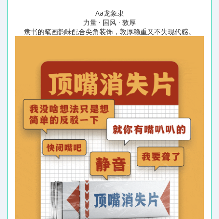
Aa龙象隶
力量 · 国风 · 敦厚
隶书的笔画韵味配合尖角装饰，敦厚稳重又不失现代感。