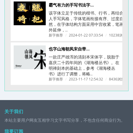
霸气有力的手写书法字体-龚帆怒放体(附下载链接)
该字体立足于传统的楷书、行书，再结合个
人手写风格，字体笔画衔接有序、过度自
然，在字体结构方面采用中宫收紧，笔画向
外延伸，..
新字推荐
/
2024-01-22 07:33:54
/
10238浏览
/
也字山海朝凤宋自带文艺古典刻本质感的字体
一款庄严雄浑的清刻本宋体字，脱胎于
嘉庆二十四年间的《湖海楼丛书》。在
明禅刻本的基础上，参考《湖海楼丛
书》进行了调整，将略..
新字推荐
/
2023-11-17 12:54:32
/
8436浏览
/
关于我们
本站主要用户网友互相学习文字书写分享，不包含任何商业行为。
我要订阅