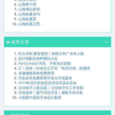
山海摩卡黑
山海潮玩星球
山海格桑卓玛
山海标题黑
山海标题正黑
推荐文章
尚古求新 数智墨韵丨桃煦古风广告体上线
设计师配色资料网站大全
FontCreator字库、字体包封装制
叮！您有一封来自元宇宙「电音幻境」的邀请
卓健橄榄简体免费商用
字由发布免费商用字体点字浅夏体
2019年流行的色彩这些你应该会喜欢
汉仪铸字儿童乐园 | 汉仪铸字社工作室新
字体推荐｜霸气书法字体｜龚帆字库合集
小团圆中国风字体设计案例