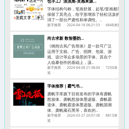
也字工厂淡淡黑-灵感来源于《ニューシネマ》A D电影体
字体结构匀称，笔画舒展，起笔/竖画都呈圆
保留了其亮点，给字形增添了轻松活泼的氛围
消了一部分严肃性和单调性。..
新字推荐
/
2024-04-18 08:21:53
/
6848浏览
/
尚古求新 数智墨韵丨桃煦古风广告体上线
《桃煦古风广告简体​》是一款可广泛
运用于文稿、广告、招牌、包装、游
戏、设计等众多场景的字体。其在个
人临摹创作的基础上，汲..
新字推荐
/
2024-04-08 21:38:04
/
7250浏
览
/
字体推荐｜霸气书法字体｜龚帆字库合集
龚帆字库旗下目前发布的字体有龚帆
怒放体、龚帆怒放体墨迹版、龚帆霸
道体、龚帆霸道体墨迹版、龚帆国潮
体、龚帆顽石黑等，喜欢的..
新字推荐
/
2024-03-27 20:07:38
/
8813浏
览
/