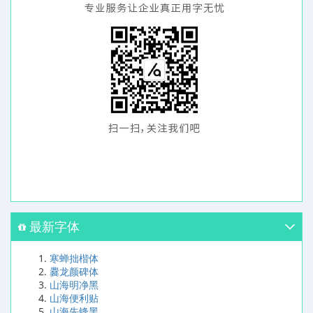
最新字体
寒蝉拙楷体
爨龙颜碑体
山海明净黑
山海便利贴
山海先锋黑