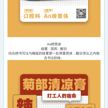
Aa榜黑体
稳重 · 国风 · 醒目
结合榜书写法与雕版韵味重塑一款厚重黑体，醒目突出之内饱
含书法韵味。