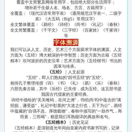
覆盖中文简繁及网络常用字，包括绝大部分生活用字；
增补若干生僻人名、地名、方言、古籍用字；
全覆盖：《现代汉语常用字表》《通用规范汉字表一、二级字
表》《大五码（Big5）常用汉字》
全文繁体覆盖：《易经》《诗经》《尚书》《礼记》《春秋》
全文简繁覆盖：《千字文》《三字经》《百家姓》《千家诗》
等
字体溯源
我们可以从人文、历史、艺术三个方面探求字体的渊源。人文
方面为《五经》博大精深的中华智慧；历史方面为古籍《五经
精本》坎坷波折的历史沿革；艺术方面为《五经楷书》书法的
因革与传承。
《五经》
｜人文起源
“五经”，即人们熟知的“四书五经”的“五经”。
相传孔子整理传授《诗》《书》《礼》《易》《乐》《春秋》
六部先秦古籍，其中《乐经》已失传，成为五经。这五部书是
我国古代儒家的主要经典。
诗经中描绘的“关关雎鸠，在河之洲”，书经(尚书)中蕴含的“满
招损，谦受益”，礼记中彰显的“大道之行也，天下为公”，易经
中蕴藏的“自强不息、厚德载物”，春秋中描写的“一鼓作气，再
而衰，三而竭”，都是我们耳熟能详的典故和名句。
《五经精本》
｜历史见证
《五经精本》是清朝道光年间由皇家内府书家书写的，记录