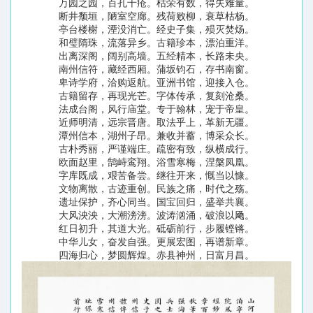
万园之园，百孔千疮。枯荣有数，得失难量。
断井颓垣，陋室空廊。残荷败柳，衰草枯杨。
亭台楼榭，湮没消亡。经史子集，殒灭焚炀。
和璧隋珠，流落异乡。古籍珍本，漂泊重洋。
出离深阁，阔别高墙。五经精本，长路未央。
南州信符，藏经西厢。蒲坂钧石，存书南窗。
卑诗学府，洽购返航。亚洲书馆，迎接入仓。
古籍留存，再现光芒。字体传承，复刻沧桑。
法成台阁，风行庙堂。专于翰林，宠于帝皇。
近师明清，远宗晋唐。取法乎上，革新无疆。
潭州信本，湖州子昂。兼收并蓄，博采众长。
古朴秀丽，严谨端庄。疏密有致，纵横成行。
欧面赵里，鹄峙鸾翔。浴雪寒梅，涅槃凤凰。
字库既成，艰苦备尝。继往开来，慨当以慷。
文物离散，古迹重创。民族之痛，时代之殇。
遗址保护，齐心同当。国宝回归，盛举共襄。
大风泱泱，大潮滂滂。波涛汹涌，破浪以飏。
红日初升，其道大光。砥砺前行，步履铿锵。
中华儿女，奋发自强。更展宏图，再谱新章。
四海归心，梦圆辉煌。赤县神州，日富月昌。