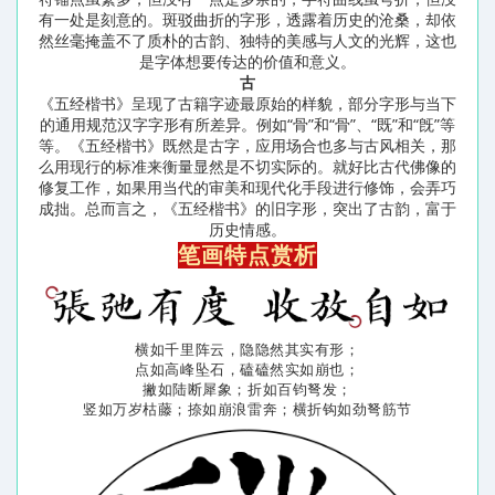
有一处是刻意的。斑驳曲折的字形，透露着历史的沧桑，却依
然丝毫掩盖不了质朴的古韵、独特的美感与人文的光辉，这也
是字体想要传达的价值和意义。
古
《五经楷书》呈现了古籍字迹最原始的样貌，部分字形与当下
的通用规范汉字字形有所差异。例如“骨”和“⾻”、“既”和“旣”等
等。《五经楷书》既然是古字，应用场合也多与古风相关，那
么用现行的标准来衡量显然是不切实际的。就好比古代佛像的
修复工作，如果用当代的审美和现代化手段进行修饰，会弄巧
成拙。总而言之，《五经楷书》的旧字形，突出了古韵，富于
历史情感。
笔画特点赏析
横如千里阵云，隐隐然其实有形；
点如高峰坠石，磕磕然实如崩也；
撇如陆断犀象；折如百钧弩发；
竖如万岁枯藤；捺如崩浪雷奔；横折钩如劲弩筋节