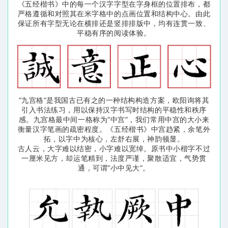
《五经楷书》中的每一个汉字字型在字身框的位置排布，都
严格遵循和对照其在米字格中的点画位置和结构中心。由此
保证所有字型无论在横排还是竖排排版中，均有连贯一致、
平稳有序的阅读体验。
“九宫格”是我国古已有之的一种结构构造方案，欧阳询将其
引入书法练习，用以保持汉字书写时结构的平稳性和秩序
感。九宫格最中间一格称为“中宫”，我们常用中宫的大小来
衡量汉字笔画的疏密程度。《五经楷书》中宫趋紧，余笔外
拓，以字中为核心，左舒右展，神韵顿显。
古人云，大字难以结密，小字难以宽绰。原书中小楷字不过
一厘米见方，却运笔精到，法度严谨，聚散适宜，气势贯
通，可谓“小中见大”。