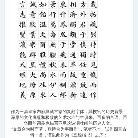
作为一套皇家内府典藏古籍的复刻字体，其恢宏的历史背景、
深厚的文化底蕴和极致的艺术水准与生俱来。再多的言语、再
华丽的词藻也描写不尽这波澜壮阔的历史人文。
“文章合为时而著，歌诗合为事而作”，笔者不才，试作四言古
诗一首，谨以此作为《五经楷书》之序：