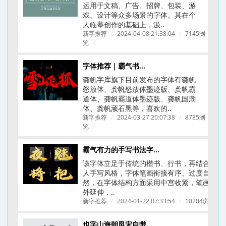
运用于文稿、广告、招牌、包装、游
戏、设计等众多场景的字体。其在个
人临摹创作的基础上，汲..
新字推荐
/
2024-04-08 21:38:04
/
7145浏
览
/
字体推荐｜霸气书法字体｜龚帆字库合集
龚帆字库旗下目前发布的字体有龚帆
怒放体、龚帆怒放体墨迹版、龚帆霸
道体、龚帆霸道体墨迹版、龚帆国潮
体、龚帆顽石黑等，喜欢的..
新字推荐
/
2024-03-27 20:07:38
/
8785浏
览
/
霸气有力的手写书法字体-龚帆怒放体(附下载链接)
该字体立足于传统的楷书、行书，再结合个
人手写风格，字体笔画衔接有序、过度自
然，在字体结构方面采用中宫收紧，笔画向
外延伸，..
新字推荐
/
2024-01-22 07:33:54
/
10204浏览
/
也字山海朝凤宋自带文艺古典刻本质感的字体