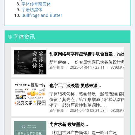
字体传奇南安体
字语坊黑体
Bullfrogs and Butter
字体资讯
甜奈网络与字库星球携手联合首发，推出一款为餐饮品牌量身打造的拙字 —— 字库江湖
新年伊始，一份专属惊喜已为各位设计师备好！
新字推荐
/
2025-01-04 17:23:11
/
9793浏览
/
也字工厂淡淡黑-灵感来源于《ニューシネマ》A D电影体
字体结构匀称，笔画舒展，起笔/竖画都呈圆
保留了其亮点，给字形增添了轻松活泼的氛围
消了一部分严肃性和单调性。..
新字推荐
/
2024-04-18 08:21:53
/
6820浏览
/
尚古求新 数智墨韵丨桃煦古风广告体上线
《桃煦古风广告简体​》是一款可广泛