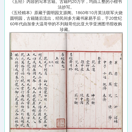
《五经》内容的写本古籍。古籍约20万字，均由工整的小楷书
法抄写。
《五经精本》原藏于圆明园文源阁。1860年10月英法联军火烧
圆明园，古籍随后流出，经民间多方藏书家易手后，于20世纪
60年代由加拿大温哥华的不列颠哥伦比亚大学亚洲图书馆收购
珍藏。