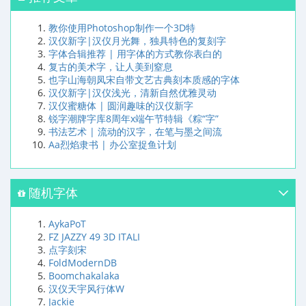
教你使用Photoshop制作一个3D特
汉仪新字|汉仪月光舞，独具特色的复刻字
字体合辑推荐 | 用字体的方式教你表白的
复古的美术字，让人美到窒息
也字山海朝凤宋自带文艺古典刻本质感的字体
汉仪新字|汉仪浅光，清新自然优雅灵动
汉仪蜜糖体 | 圆润趣味的汉仪新字
锐字潮牌字库8周年x端午节特辑《粽“字”
书法艺术 | 流动的汉字，在笔与墨之间流
Aa烈焰隶书 | 办公室捉鱼计划
随机字体
AykaPoT
FZ JAZZY 49 3D ITALI
点字刻宋
FoldModernDB
Boomchakalaka
汉仪天宇风行体W
Jackie