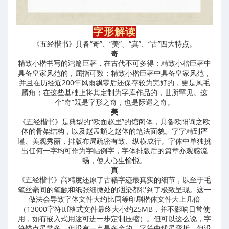
字形解读
《五经楷书》具备“奇”、“美”、“真”、“古”四大特点。
奇
精致小楷书写的鸿篇巨著，在古代不可多得；精致小楷巨著中
具备皇家风范的，屈指可数；精致小楷巨著中具备皇家风范，
并且在历经近200年风雨飘零后还保存较为完好的，更是凤毛
麟角；在这些基础上将其定制为字库作品的，世所罕见。这
个“奇”既是字形之奇，也是际遇之奇。
美
《五经楷书》是典型的“欧面赵里”的馆阁体，具备欧阳询之欧
体的骨架结构，以及赵孟頫之赵体的笔法面貌。字字精到严
谨、美观秀丽，排版布局疏密有致、纵横成行。字体中单独挑
出任何一字均可作为字帖例字，字体排版后的篇章亦观感流
畅，使人心生愉悦。
真
《五经楷书》高精度还原了古籍字迹最真实的细节，以至于毛
笔丝毫间的笔触和纸张细微处的洇染都得到了极致呈现。这一
做法会导致字体文件大约比同等印刷楷体文件大上几倍
（13000字符ttf格式文件最终大小约25MB，并不影响日常使
用，如有嵌入式用途可进一步定制压缩）。但可以这么说，字
符锚点虽繁多，但没有一点是多余的，字符曲线虽弯折，但没