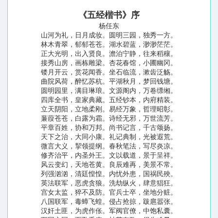
《五经楷书》序
杨任东
山河为礼，日月成妆。圆明三园，独秀一方。
林木青翠，郁郁苍苍。湖水碧蓝，渺渺茫茫。
正大光明，出入贤良。澹泊宁静，往来稻穰。
接秀山房，画栋雕梁。杏花春馆，小圃幽冈。
镂月开云，赏花闻香。坐石临流，漱齿泛觞。
曲院风荷，醉忆苏杭。平湖秋月，梦回钱塘。
圆明园里，满目琳琅。文源阁内，万卷缥缃。
四库全书，皇家典藏。五经钞本，内府精装。
立天阴阳，立地柔刚。易经万象，哲理昭彰。
蒹葭苍苍，白露为霜。诗经无邪，万世流芳。
平章百姓，协和万邦。尚书记言，千古颂扬。
天下之治，大同小康。礼记典制，光被遐荒。
微言大义，挈领提纲。春秋笔法，写尽炎凉。
修齐治平，内圣外王。文以载道，景于呈祥。
风云变幻，天地苍黄。良辰难再，美景不常。
列强汹汹，清廷惶惶。内忧外患，国祸民殃。
英法联军，恶虎贪狼。洗劫纵火，肆意猖狂。
宫女太监，猝不及防。官兵士卒，坐地分赃。
八国联军，毒蟑飞蝗。侵占抢掠，跋扈嚣张。
汉奸土匪，为虎作伥。军阀官僚，中饱私囊。