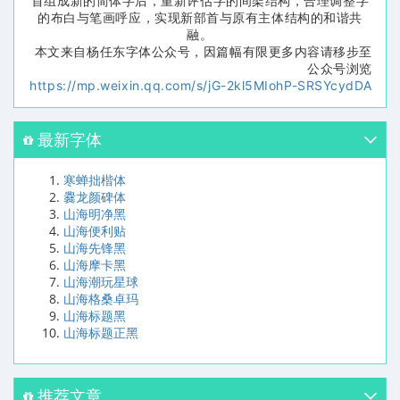
首组成新的简体字后，重新评估字的间架结构，合理调整字
的布白与笔画呼应，实现新部首与原有主体结构的和谐共
融。
本文来自杨任东字体公众号，因篇幅有限更多内容请移步至
公众号浏览
https://mp.weixin.qq.com/s/jG-2kl5MIohP-SRSYcydDA
最新字体
寒蝉拙楷体
爨龙颜碑体
山海明净黑
山海便利贴
山海先锋黑
山海摩卡黑
山海潮玩星球
山海格桑卓玛
山海标题黑
山海标题正黑
推荐文章