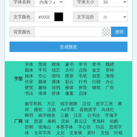
字体名称
字体大小
文字颜色
文字边距
背景颜色
透明
生成预览
宋体
黑体
楷体
篆书
草书
隶书
魏碑
圆体
手写
综艺
古印
点阵
金文
哥特
姚体
空心
琥珀
图形
毛笔
创意
海报
字型
仿宋
颜体
康体
彩云
行书
行楷
办公
硬笔
趣味
涂鸦
柳体
拼音
钢笔
广告
书法
倩体
舒体
像素
启体
极字和风
方正
锐字潮牌
汉仪
造字工房
腾
祥
微软
汉鼎
Aa字库
喜鹊造字
向佳红
蝉羽
铸字精舍
三极
汉呈
云书法
字魂字
厂商
体
思源
南构
汉标
蔡云汉
李旭科
站酷
邯郸
张海山
本墨字体
字心坊
印品
思雨字
体
仓耳字库
义启
文泉驿
新叶
文悦
叶根