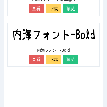
查看
下载
预览
内海フォント-Bold
查看
下载
预览