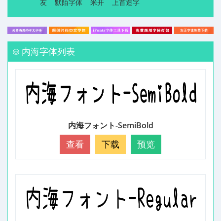
友
默陌字体
米开
上首造字
内海字体列表
内海フォント-SemiBold
查看
下载
预览