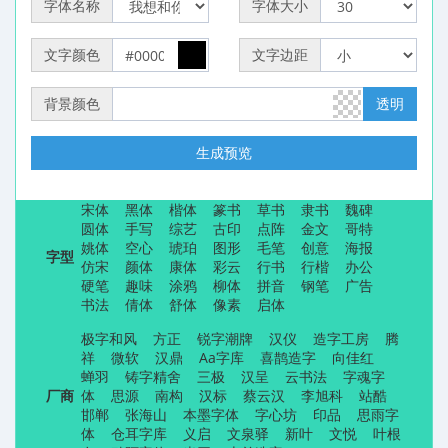
字体名称
字体大小
文字颜色
文字边距
背景颜色
透明
生成预览
宋体
黑体
楷体
篆书
草书
隶书
魏碑
圆体
手写
综艺
古印
点阵
金文
哥特
姚体
空心
琥珀
图形
毛笔
创意
海报
字型
仿宋
颜体
康体
彩云
行书
行楷
办公
硬笔
趣味
涂鸦
柳体
拼音
钢笔
广告
书法
倩体
舒体
像素
启体
极字和风
方正
锐字潮牌
汉仪
造字工房
腾
祥
微软
汉鼎
Aa字库
喜鹊造字
向佳红
蝉羽
铸字精舍
三极
汉呈
云书法
字魂字
厂商
体
思源
南构
汉标
蔡云汉
李旭科
站酷
邯郸
张海山
本墨字体
字心坊
印品
思雨字
体
仓耳字库
义启
文泉驿
新叶
文悦
叶根