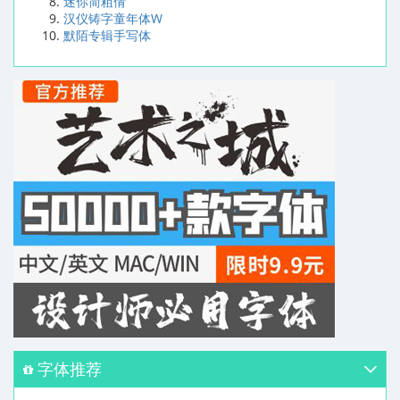
迷你简粗倩
汉仪铸字童年体W
默陌专辑手写体
字体推荐