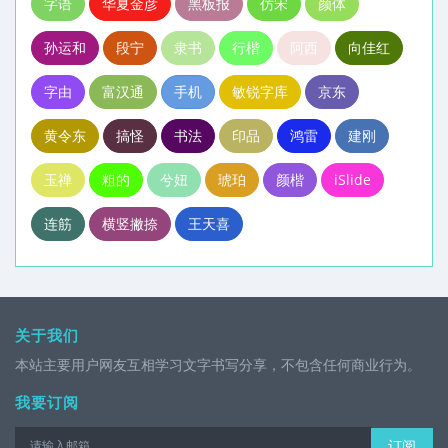
字语
华夏金彦
黑板报
仿宋
颜体
孙运和
段宁
隶书
行楷
阿西
向佳红
字由
富汉通
手机
敏锐字库
京东
黄令东
搞怪
书法
印品
鸿雷
建刚
玉禅
粗的
兮妞
琥珀
颜楷
iSlide
连筋
横竖撇捺
王天喜
关于我们
本站主要用户网友互相学习文字书写分享，不包含任何商业行为。
我要订阅
订阅