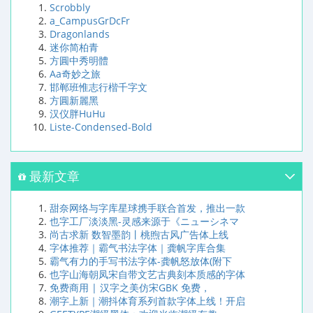
Scrobbly
a_CampusGrDcFr
Dragonlands
迷你简柏青
方圓中秀明體
Aa奇妙之旅
邯郸班惟志行楷千字文
方圓新麗黑
汉仪胖HuHu
Liste-Condensed-Bold
最新文章
甜奈网络与字库星球携手联合首发，推出一款
也字工厂淡淡黑-灵感来源于《ニューシネマ
尚古求新 数智墨韵丨桃煦古风广告体上线
字体推荐｜霸气书法字体｜龚帆字库合集
霸气有力的手写书法字体-龚帆怒放体(附下
也字山海朝凤宋自带文艺古典刻本质感的字体
免费商用 | 汉字之美仿宋GBK 免费，
潮字上新｜潮抖体育系列首款字体上线！开启