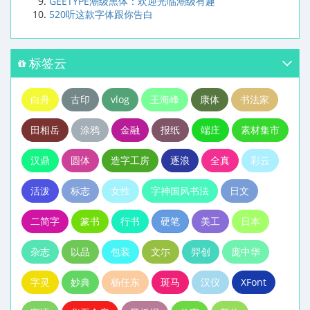
GEETYPE潮级黑体：欢迎光临潮级有趣
520听这款字体跟你告白
标签云
白舟
古印
vlog
王海峰
康体
书法家
田相岳
涂鸦
金融
报纸
端庄
素材集市
汉鼎
圆体
造字工房
逐浪
全真
彩云
活泼
标志
女性
字神国风书法
日文
二简字
篆书
行书
硬笔
美工
日本
杂志
以品
包装
文尓
羿创
庞中华
字灵
妙典
杨任东
斑马
汉仪
XFont