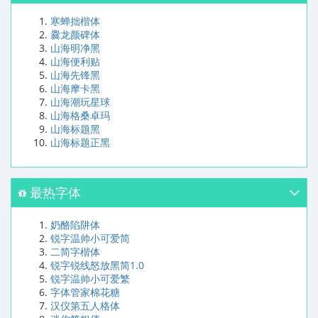
寒蝉拙楷体
爨龙颜碑体
山海明净黑
山海便利贴
山海先锋黑
山海摩卡黑
山海潮玩星球
山海格桑卓玛
山海标题黑
山海标题正黑
最热字体
奶酪陷阱体
锐字温帅小可爱简
二简字楷体
锐字锐线怒放黑简1.0
锐字温帅小可爱繁
字体管家棉花糖
汉仪第五人格体