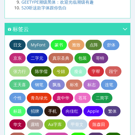
GEETYPE潮级黑体：欢迎光临潮级有趣
520听这款字体跟你告白
标签云
日文
MyFont
篆书
雅致
点阵
舒体
京东
二字元
真宗圣典
包装
哥特
张力行
陈学儒
兮妞
瘦金
字帮
段宁
王天喜
钢笔
飘逸
标准
标志
连笔
个性
青岛绿光
庞中华
苍耳
二简字
标题
招牌
手机
向佳红
Apple
繁体
华文
露晴
Aa字库
甲骨文
陈森田