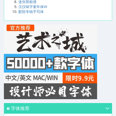
迷你简粗倩
汉仪铸字童年体W
默陌专辑手写体
字体推荐