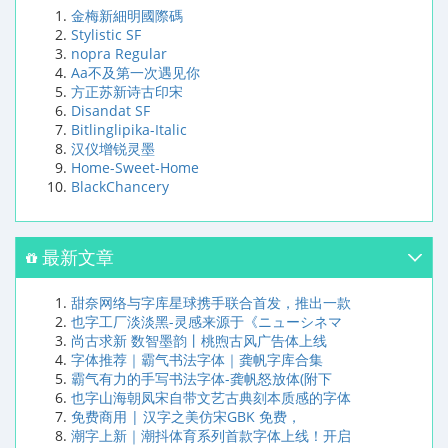
金梅新細明國際碼
Stylistic SF
nopra Regular
Aa不及第一次遇见你
方正苏新诗古印宋
Disandat SF
Bitlinglipika-Italic
汉仪增锐灵墨
Home-Sweet-Home
BlackChancery
最新文章
甜奈网络与字库星球携手联合首发，推出一款
也字工厂淡淡黑-灵感来源于《ニューシネマ
尚古求新 数智墨韵丨桃煦古风广告体上线
字体推荐｜霸气书法字体｜龚帆字库合集
霸气有力的手写书法字体-龚帆怒放体(附下
也字山海朝凤宋自带文艺古典刻本质感的字体
免费商用 | 汉字之美仿宋GBK 免费，
潮字上新｜潮抖体育系列首款字体上线！开启