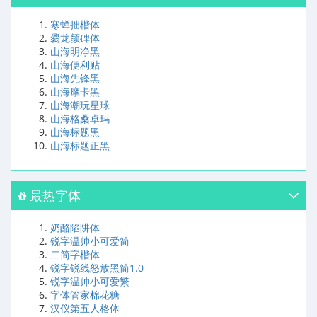
寒蝉拙楷体
爨龙颜碑体
山海明净黑
山海便利贴
山海先锋黑
山海摩卡黑
山海潮玩星球
山海格桑卓玛
山海标题黑
山海标题正黑
最热字体
奶酪陷阱体
锐字温帅小可爱简
二简字楷体
锐字锐线怒放黑简1.0
锐字温帅小可爱繁
字体管家棉花糖
汉仪第五人格体