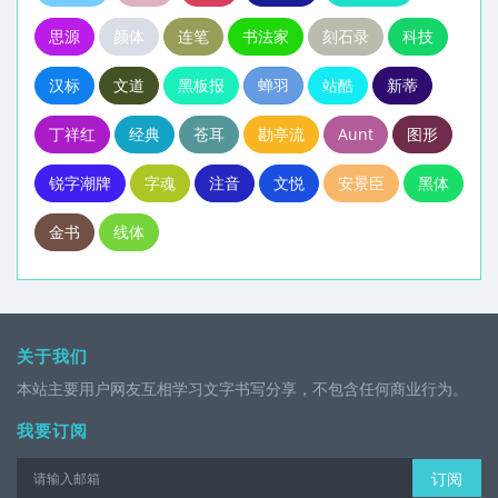
思源
颜体
连笔
书法家
刻石录
科技
汉标
文道
黑板报
蝉羽
站酷
新蒂
丁祥红
经典
苍耳
勘亭流
Aunt
图形
锐字潮牌
字魂
注音
文悦
安景臣
黑体
金书
线体
关于我们
本站主要用户网友互相学习文字书写分享，不包含任何商业行为。
我要订阅
订阅