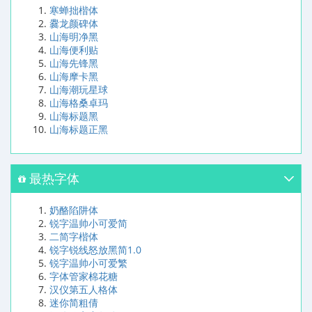
寒蝉拙楷体
爨龙颜碑体
山海明净黑
山海便利贴
山海先锋黑
山海摩卡黑
山海潮玩星球
山海格桑卓玛
山海标题黑
山海标题正黑
最热字体
奶酪陷阱体
锐字温帅小可爱简
二简字楷体
锐字锐线怒放黑简1.0
锐字温帅小可爱繁
字体管家棉花糖
汉仪第五人格体
迷你简粗倩