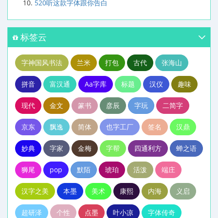
520听这款字体跟你告白
标签云
字神国风书法
兰米
打包
古代
张海山
拼音
富汉通
Aa字库
标题
汉仪
趣味
现代
金文
篆书
彦辰
字玩
二简字
京东
飘逸
简体
也字工厂
签名
汉鼎
妙典
字家
金梅
字帮
四通利方
蝉之语
狮尾
pop
默陌
琥珀
活泼
端庄
汉字之美
本墨
美术
康熙
内海
义启
超研泽
个性
点墨
叶小凉
字体传奇