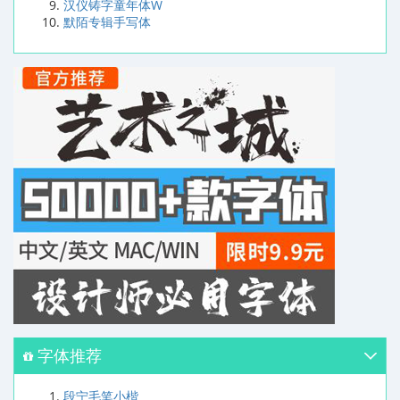
汉仪铸字童年体W
默陌专辑手写体
字体推荐
段宁毛笔小楷