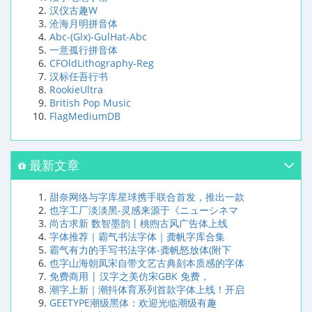
汉仪古趣W
沧海月明拼音体
Abc-(Glx)-GulHat-Abc
一意孤行拼音体
CFOldLithography-Reg
汉标任吾行书
RookieUltra
British Pop Music
FlagMediumDB
最新文章
甜奈网络与字库星球携手联合首发，推出一款
也字工厂淡淡黑-灵感来源于《ニューシネマ
尚古求新 数智墨韵丨桃煦古风广告体上线
字体推荐｜霸气书法字体｜龚帆字库合集
霸气有力的手写书法字体-龚帆怒放体(附下
也字山海朝凤宋自带文艺古典刻本质感的字体
免费商用 | 汉字之美仿宋GBK 免费，
潮字上新｜潮抖体育系列首款字体上线！开启
GEETYPE潮级黑体：欢迎光临潮级有趣