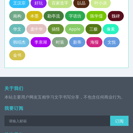
王汉宗
好玩
百家造字
以品
叶小凉
南构
本墨
勘亭流
字语坊
陈学儒
魏碑
华文
庞中华
搞怪
Apple
三极
像素
韩绍杰
李亲湖
时装
新蒂
海报
文悦
金书
关于我们
本站主要用户网友互相学习文字书写分享，不包含任何商业行为。
我要订阅
订阅