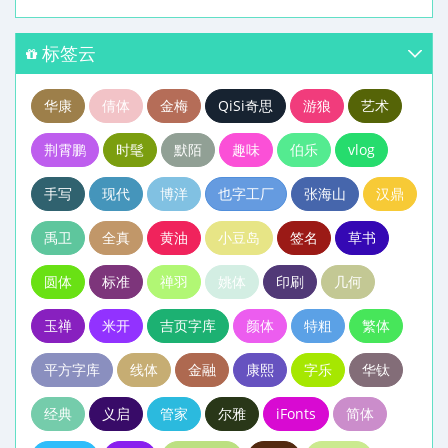
标签云
华康
倩体
金梅
QiSi奇思
游狼
艺术
荆霄鹏
时髦
默陌
趣味
伯乐
vlog
手写
现代
博洋
也字工厂
张海山
汉鼎
禹卫
全真
黄油
小豆岛
签名
草书
圆体
标准
禅羽
姚体
印刷
几何
玉禅
米开
吉页字库
颜体
特粗
繁体
平方字库
线体
金融
康熙
字乐
华钛
经典
义启
管家
尔雅
iFonts
简体