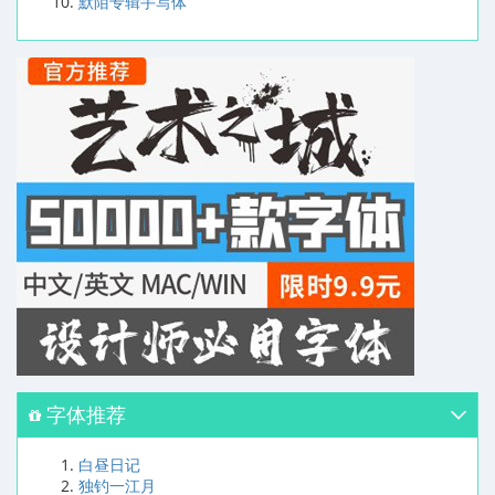
默陌专辑手写体
字体推荐
白昼日记
独钓一江月