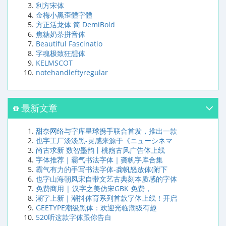
利方宋体
金梅小黑歪體字體
方正活龙体 简 DemiBold
焦糖奶茶拼音体
Beautiful Fascinatio
字魂极致狂想体
KELMSCOT
notehandleftyregular
最新文章
甜奈网络与字库星球携手联合首发，推出一款
也字工厂淡淡黑-灵感来源于《ニューシネマ
尚古求新 数智墨韵丨桃煦古风广告体上线
字体推荐｜霸气书法字体｜龚帆字库合集
霸气有力的手写书法字体-龚帆怒放体(附下
也字山海朝凤宋自带文艺古典刻本质感的字体
免费商用 | 汉字之美仿宋GBK 免费，
潮字上新｜潮抖体育系列首款字体上线！开启
GEETYPE潮级黑体：欢迎光临潮级有趣
520听这款字体跟你告白