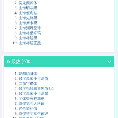
爨龙颜碑体
山海明净黑
山海便利贴
山海先锋黑
山海摩卡黑
山海潮玩星球
山海格桑卓玛
山海标题黑
山海标题正黑
最热字体
奶酪陷阱体
锐字温帅小可爱简
二简字楷体
锐字锐线怒放黑简1.0
锐字温帅小可爱繁
字体管家棉花糖
汉仪第五人格体
迷你简粗倩
汉仪铸字童年体W