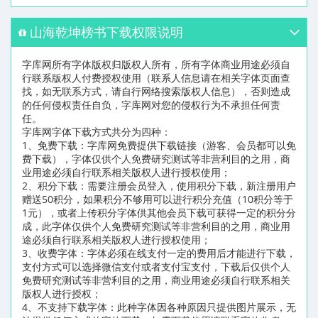
山海乾坤榜书下载权限说明
字库网所有字体版权归版权人所有，所有字体商业用途必须自
行联系版权人付费授权使用（联系人信息请在相关字体页面查
找，如无联系方式，请自行网络搜索版权人信息），否则造成
的任何侵权责任自负，字库网对您的侵权行为不承担任何责
任。
字库网字体下载方式共分为四种：
1、免费下载：字库网免费提供下载链接（游客、会员都可以免
费下载），字体仅供个人免费研究测试等非营利目的之用，商
业用途必须自行联系相关版权人进行授权使用；
2、积分下载：需要注册会员登入，使用积分下载，新注册用户
赠送50积分，如果积分不够用可以进行积分充值（10积分等于
1元），或者上传积分字体供其他会员下载可获得一定的积分分
成，此字体仅供个人免费研究测试等非营利目的之用，商业用
途必须自行联系相关版权人进行授权使用；
3、收费字体：字体必须在线支付一定的费用后才能进行下载，
支付方式可以选择微信支付或者支付宝支付，下载后仅供个人
免费研究测试等非营利目的之用，商业用途必须自行联系相关
版权人进行授权；
4、不支持下载字体：此种字体因各种原因只提供图片展示，无