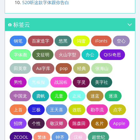
520听这款字体跟你告白
标签云
钢笔
百家造字
悠黑
鸿雷
iFonts
空心
字体圈
文征明
火山字型
办公
QiSi奇思
田英章
Aa字库
pop
经典
张海山
男性
黑板报
战国栋
字灵
美字社
中国龙
龚帆
儿童
正规
迷蓝
逐浪
上首
三极
王天喜
连筋
勘亭流
点字
招牌
个性
敬汉卿
陈森田
名片
Apple
ZCOOL
繁体
钟齐
汉标
超世纪