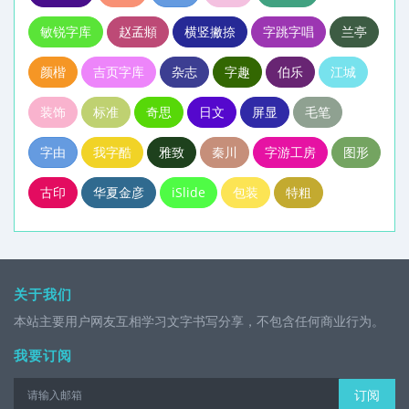
敏锐字库
赵孟頫
横竖撇捺
字跳字唱
兰亭
颜楷
吉页字库
杂志
字趣
伯乐
江城
装饰
标准
奇思
日文
屏显
毛笔
字由
我字酷
雅致
秦川
字游工房
图形
古印
华夏金彦
iSlide
包装
特粗
关于我们
本站主要用户网友互相学习文字书写分享，不包含任何商业行为。
我要订阅
订阅