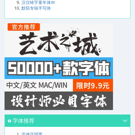
汉仪铸字童年体W
默陌专辑手写体
字体推荐
字魂守望黑