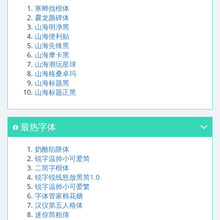
寒蝉拙楷体
爨龙颜碑体
山海明净黑
山海便利贴
山海先锋黑
山海摩卡黑
山海潮玩星球
山海格桑卓玛
山海标题黑
山海标题正黑
最热字体
奶酪陷阱体
锐字温帅小可爱简
二简字楷体
锐字锐线怒放黑简1.0
锐字温帅小可爱繁
字体管家棉花糖
汉仪第五人格体
迷你简粗倩