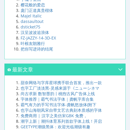
樱花般的爱恋
庞门正道真贵楷体
Majel Italic
dassaultout
dsticket75
汉呈波波追浪体
FZ-JAZZY-14-3D-EX
叶根友朗雅行
把你写进诗的结尾
最新文章
甜奈网络与字库星球携手联合首发，推出一款
也字工厂淡淡黑-灵感来源于《ニューシネマ
尚古求新 数智墨韵丨桃煦古风广告体上线
字体推荐｜霸气书法字体｜龚帆字库合集
霸气有力的手写书法字体-龚帆怒放体(附下
也字山海朝凤宋自带文艺古典刻本质感的字体
免费商用 | 汉字之美仿宋GBK 免费，
潮字上新｜潮抖体育系列首款字体上线！开启
GEETYPE潮级黑体：欢迎光临潮级有趣