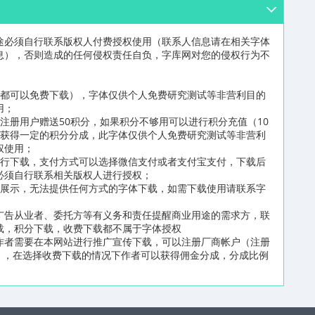
途必须自行联系版权人付费授权使用（联系人信息请在相关字体
息），否则造成的任何侵权责任自负，字库网对您的侵权行为不
员都可以免费下载），字体仅供个人免费研究测试等非营利目的
用；
注册用户赠送50积分，如果积分不够用可以进行积分充值（10
可获得一定的积分分成，此字体仅供个人免费研究测试等非营利
权使用；
进行下载，支付方式可以选择微信支付或者支付宝支付，下载后
必须自行联系相关版权人进行授权；
片展示，无法提供任何方式的字体下载，如需下载使用请联系字
广告从业者、委托方等有义务和责任提醒商业用途的需求方，联
载，积分下载，收费下载都不属于字体授权
作者需要在本网站进行推广宣传下载，可以注册厂商帐户（注册
n/reg2.html），在选择收费下载的情况下作者可以获得佣金分成，分成比例