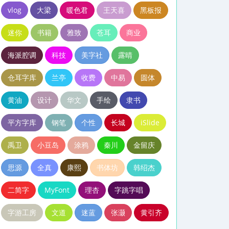
vlog
大梁
暖色君
王天喜
黑板报
迷你
书籍
雅致
苍耳
商业
海派腔调
科技
美字社
露晴
仓耳字库
兰亭
收费
中易
圆体
黄油
设计
华文
手绘
隶书
平方字库
钢笔
个性
长城
iSlide
禹卫
小豆岛
涂鸦
秦川
金留庆
思源
全真
康熙
书体坊
韩绍杰
二简字
MyFont
理杏
字跳字唱
字游工房
文道
迷蓝
张灏
黄引齐