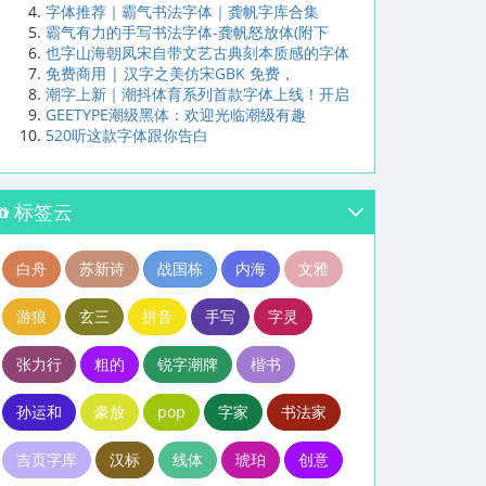
字体推荐｜霸气书法字体｜龚帆字库合集
霸气有力的手写书法字体-龚帆怒放体(附下
也字山海朝凤宋自带文艺古典刻本质感的字体
免费商用 | 汉字之美仿宋GBK 免费，
潮字上新｜潮抖体育系列首款字体上线！开启
GEETYPE潮级黑体：欢迎光临潮级有趣
520听这款字体跟你告白
标签云
白舟
苏新诗
战国栋
内海
文雅
游狼
玄三
拼音
手写
字灵
张力行
粗的
锐字潮牌
楷书
孙运和
豪放
pop
字家
书法家
吉页字库
汉标
线体
琥珀
创意