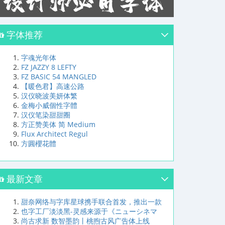
字体推荐
字魂光年体
FZ JAZZY 8 LEFTY
FZ BASIC 54 MANGLED
【暖色君】高速公路
汉仪晓波美妍体繁
金梅小威個性字體
汉仪笔染甜甜圈
方正赞美体 简 Medium
Flux Architect Regul
方圓櫻花體
最新文章
甜奈网络与字库星球携手联合首发，推出一款
也字工厂淡淡黑-灵感来源于《ニューシネマ
尚古求新 数智墨韵丨桃煦古风广告体上线