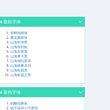
最新字体
寒蝉拙楷体
爨龙颜碑体
山海明净黑
山海便利贴
山海先锋黑
山海摩卡黑
山海潮玩星球
山海格桑卓玛
山海标题黑
山海标题正黑
最热字体
奶酪陷阱体
锐字温帅小可爱简