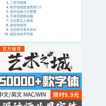
二简字楷体
锐字锐线怒放黑简1.0
锐字温帅小可爱繁
字体管家棉花糖
汉仪第五人格体
迷你简粗倩
汉仪铸字童年体W
默陌专辑手写体