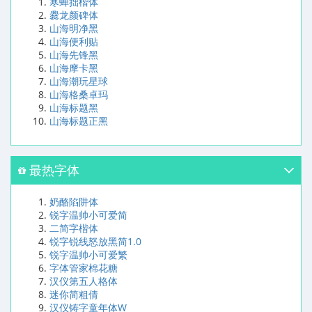
寒蝉拙楷体
爨龙颜碑体
山海明净黑
山海便利贴
山海先锋黑
山海摩卡黑
山海潮玩星球
山海格桑卓玛
山海标题黑
山海标题正黑
最热字体
奶酪陷阱体
锐字温帅小可爱简
二简字楷体
锐字锐线怒放黑简1.0
锐字温帅小可爱繁
字体管家棉花糖
汉仪第五人格体
迷你简粗倩
汉仪铸字童年体W