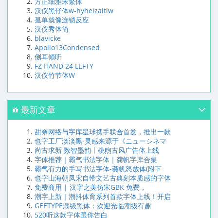
方正细雅宋繁体
汉仪黑仔体w-hyheizaitiw
孤单就像连锁反应
汉仪秀体简
blavicke
Apollo13Condensed
侧耳倾听
FZ HAND 24 LEFTY
汉仪竹节体W
最新文章
甜奈网络与字库星球携手联合首发，推出一款
也字工厂淡淡黑-灵感来源于《ニューシネマ
尚古求新 数智墨韵丨桃煦古风广告体上线
字体推荐｜霸气书法字体｜龚帆字库合集
霸气有力的手写书法字体-龚帆怒放体(附下
也字山海朝凤宋自带文艺古典刻本质感的字体
免费商用 | 汉字之美仿宋GBK 免费，
潮字上新｜潮抖体育系列首款字体上线！开启
GEETYPE潮级黑体：欢迎光临潮级有趣
520听这款字体跟你告白