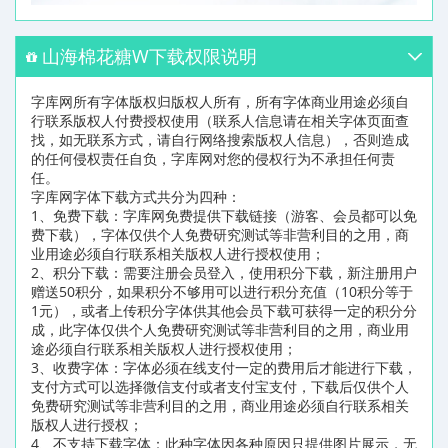
山海棉花糖W下载权限说明
字库网所有字体版权归版权人所有，所有字体商业用途必须自
行联系版权人付费授权使用（联系人信息请在相关字体页面查
找，如无联系方式，请自行网络搜索版权人信息），否则造成
的任何侵权责任自负，字库网对您的侵权行为不承担任何责
任。
字库网字体下载方式共分为四种：
1、免费下载：字库网免费提供下载链接（游客、会员都可以免
费下载），字体仅供个人免费研究测试等非营利目的之用，商
业用途必须自行联系相关版权人进行授权使用；
2、积分下载：需要注册会员登入，使用积分下载，新注册用户
赠送50积分，如果积分不够用可以进行积分充值（10积分等于
1元），或者上传积分字体供其他会员下载可获得一定的积分分
成，此字体仅供个人免费研究测试等非营利目的之用，商业用
途必须自行联系相关版权人进行授权使用；
3、收费字体：字体必须在线支付一定的费用后才能进行下载，
支付方式可以选择微信支付或者支付宝支付，下载后仅供个人
免费研究测试等非营利目的之用，商业用途必须自行联系相关
版权人进行授权；
4、不支持下载字体：此种字体因各种原因只提供图片展示，无