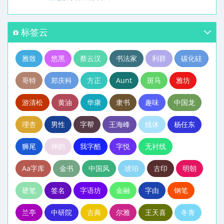
标签云
雅致
悠黑
蔡云汉
书法家
利群
碳化硅
哥特
郑庆科
方正
Aunt
斑马
雅坊
游清松
黄油
华康
隶书
趣味
中国龙
理杏
男性
字帮
王海峰
线体
杨任东
狮尾
神韵
我字酷
字悦
无衬线
Aa字库
金书
中国风
琥珀
古印
明朝
硬笔
签名
字语坊
金融
字由
钢笔
兰亭
中研院
古典
尔雅
王天喜
冬青