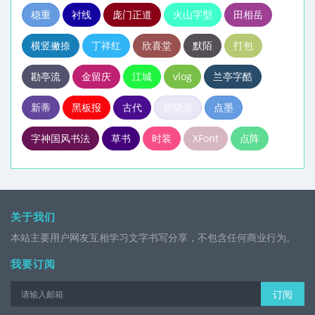
稳重
衬线
庞门正道
火山字型
田相岳
横竖撇捺
丁祥红
欣喜堂
默陌
打包
勘亭流
金留庆
江城
vlog
兰亭字酷
新蒂
黑板报
古代
胡晓波
点墨
字神国风书法
草书
时装
XFont
点阵
关于我们
本站主要用户网友互相学习文字书写分享，不包含任何商业行为。
我要订阅
订阅