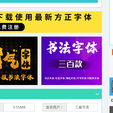
：
9.55MB
发布用户：
三极字库