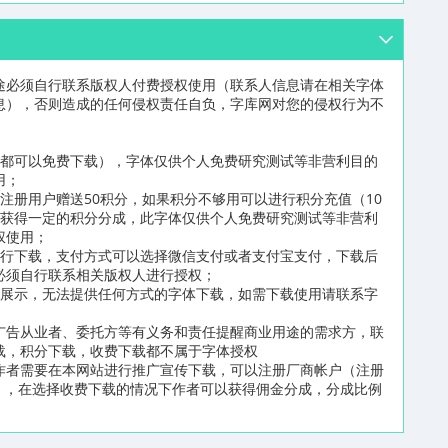
途必须自行联系版权人付费授权使用（联系人信息请在相关字体
息），否则造成的任何侵权责任自负，字库网对您的侵权行为不
员都可以免费下载），字体仅供个人免费研究测试等非营利目的
用；
注册用户赠送50积分，如果积分不够用可以进行积分充值（10
可获得一定的积分分成，此字体仅供个人免费研究测试等非营利
权使用；
进行下载，支付方式可以选择微信支付或者支付宝支付，下载后
必须自行联系相关版权人进行授权；
片展示，无法提供任何方式的字体下载，如需下载使用请联系字
广告从业者、委托方等有义务和责任提醒商业用途的需求方，联
载，积分下载，收费下载都不属于字体授权
作者需要在本网站进行推广宣传下载，可以注册厂商帐户（注册
n/reg2.html），在选择收费下载的情况下作者可以获得佣金分成，分成比例