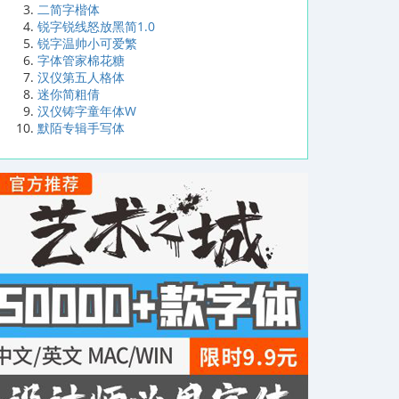
二简字楷体
锐字锐线怒放黑简1.0
锐字温帅小可爱繁
字体管家棉花糖
汉仪第五人格体
迷你简粗倩
汉仪铸字童年体W
默陌专辑手写体