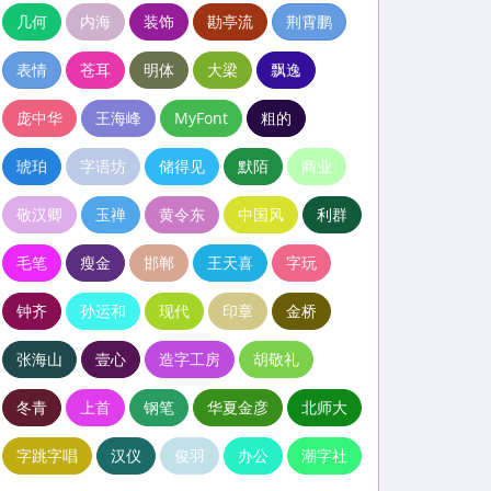
几何
内海
装饰
勘亭流
荆霄鹏
表情
苍耳
明体
大梁
飘逸
庞中华
王海峰
MyFont
粗的
琥珀
字语坊
储得见
默陌
商业
敬汉卿
玉禅
黄令东
中国风
利群
毛笔
瘦金
邯郸
王天喜
字玩
钟齐
孙运和
现代
印章
金桥
张海山
壹心
造字工房
胡敬礼
冬青
上首
钢笔
华夏金彦
北师大
字跳字唱
汉仪
俊羽
办公
潮字社