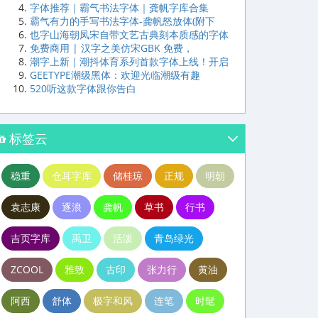
字体推荐｜霸气书法字体｜龚帆字库合集
霸气有力的手写书法字体-龚帆怒放体(附下
也字山海朝凤宋自带文艺古典刻本质感的字体
免费商用 | 汉字之美仿宋GBK 免费，
潮字上新｜潮抖体育系列首款字体上线！开启
GEETYPE潮级黑体：欢迎光临潮级有趣
520听这款字体跟你告白
标签云
稳重
仓耳字库
储桂琼
正规
明朝
袁志康
逐浪
龚帆
草书
行书
吉页字库
禹卫
活泼
青岛绿光
ZCOOL
雅致
古印
张力行
黄油
阿西
舒体
极字和风
连笔
时髦