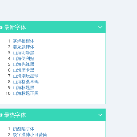
最新字体
寒蝉拙楷体
爨龙颜碑体
山海明净黑
山海便利贴
山海先锋黑
山海摩卡黑
山海潮玩星球
山海格桑卓玛
山海标题黑
山海标题正黑
最热字体
奶酪陷阱体
锐字温帅小可爱简