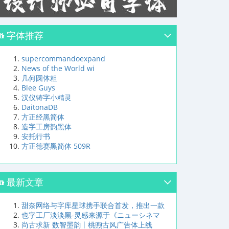
字体推荐
supercommandoexpand
News of the World wi
几何圆体粗
Blee Guys
汉仪铸字小精灵
DaitonaDB
方正经黑简体
造字工房韵黑体
安托行书
方正德赛黑简体 509R
最新文章
甜奈网络与字库星球携手联合首发，推出一款
也字工厂淡淡黑-灵感来源于《ニューシネマ
尚古求新 数智墨韵丨桃煦古风广告体上线