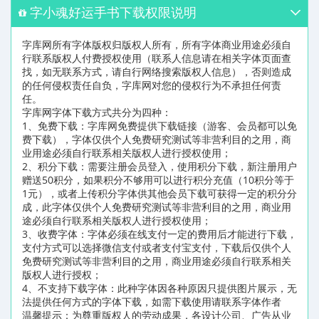
字小魂好运手书下载权限说明
字库网所有字体版权归版权人所有，所有字体商业用途必须自
行联系版权人付费授权使用（联系人信息请在相关字体页面查
找，如无联系方式，请自行网络搜索版权人信息），否则造成
的任何侵权责任自负，字库网对您的侵权行为不承担任何责
任。
字库网字体下载方式共分为四种：
1、免费下载：字库网免费提供下载链接（游客、会员都可以免
费下载），字体仅供个人免费研究测试等非营利目的之用，商
业用途必须自行联系相关版权人进行授权使用；
2、积分下载：需要注册会员登入，使用积分下载，新注册用户
赠送50积分，如果积分不够用可以进行积分充值（10积分等于
1元），或者上传积分字体供其他会员下载可获得一定的积分分
成，此字体仅供个人免费研究测试等非营利目的之用，商业用
途必须自行联系相关版权人进行授权使用；
3、收费字体：字体必须在线支付一定的费用后才能进行下载，
支付方式可以选择微信支付或者支付宝支付，下载后仅供个人
免费研究测试等非营利目的之用，商业用途必须自行联系相关
版权人进行授权；
4、不支持下载字体：此种字体因各种原因只提供图片展示，无
法提供任何方式的字体下载，如需下载使用请联系字体作者
温馨提示：为尊重版权人的劳动成果，各设计公司、广告从业