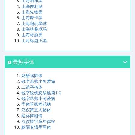
山海明净黑
山海便利贴
山海先锋黑
山海摩卡黑
山海潮玩星球
山海格桑卓玛
山海标题黑
山海标题正黑
最热字体
奶酪陷阱体
锐字温帅小可爱简
二简字楷体
锐字锐线怒放黑简1.0
锐字温帅小可爱繁
字体管家棉花糖
汉仪第五人格体
迷你简粗倩
汉仪铸字童年体W
默陌专辑手写体