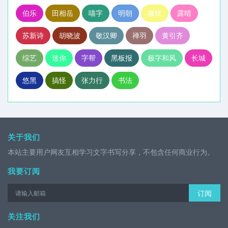
伯乐
田相岳
喵字
明朝
微软
露晴
苏新诗
胡晓波
敬汉卿
禅羽
黄引齐
综艺
迷你
字帮
黑板报
极字和风
长城
悠黑
搞怪
张力行
书法
关于我们
本站主要用户网友互相学习文字书写分享，不包含任何商业行为。
我要订阅
订阅
关注我们