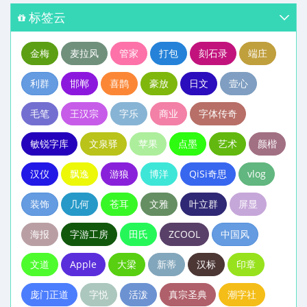
标签云
金梅
麦拉风
管家
打包
刻石录
端庄
利群
邯郸
喜鹊
豪放
日文
壹心
毛笔
王汉宗
字乐
商业
字体传奇
敏锐字库
文泉驿
苹果
点墨
艺术
颜楷
汉仪
飘逸
游狼
博洋
QiSi奇思
vlog
装饰
几何
苍耳
文雅
叶立群
屏显
海报
字游工房
田氏
ZCOOL
中国风
文道
Apple
大梁
新蒂
汉标
印章
庞门正道
字悦
活泼
真宗圣典
潮字社