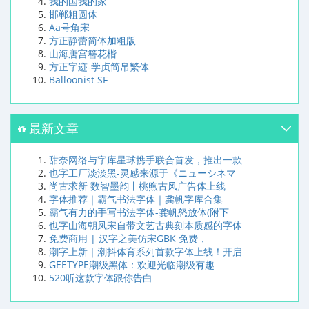
我的国我的家
邯郸粗圆体
Aa号角宋
方正静蕾简体加粗版
山海唐宫簪花楷
方正字迹-学贞简帛繁体
Balloonist SF
最新文章
甜奈网络与字库星球携手联合首发，推出一款
也字工厂淡淡黑-灵感来源于《ニューシネマ
尚古求新 数智墨韵丨桃煦古风广告体上线
字体推荐｜霸气书法字体｜龚帆字库合集
霸气有力的手写书法字体-龚帆怒放体(附下
也字山海朝凤宋自带文艺古典刻本质感的字体
免费商用 | 汉字之美仿宋GBK 免费，
潮字上新｜潮抖体育系列首款字体上线！开启
GEETYPE潮级黑体：欢迎光临潮级有趣
520听这款字体跟你告白