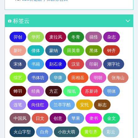
标签云
羿创
华邦
麦拉风
冬青
搞怪
杂志
新叶
倩体
蒙纳
田英章
黑体
钟齐
宋体
书籍
刻石录
汉呈
印刷
潮字社
综艺
书体坊
华康
田相岳
明朝
张海山
蝉羽
经典
方正
报纸
苏新诗
明体
连笔
向佳红
兰亭字酷
安托
标志
中国风
日文
创意
苹果
隶书
金文
火山字型
白舟
小欣大萌
黄引齐
彩云