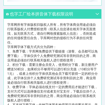
也字工厂绘本拼音体下载权限说明
字库网所有字体版权归版权人所有，所有字体商业用途必须自
行联系版权人付费授权使用（联系人信息请在相关字体页面查
找，如无联系方式，请自行网络搜索版权人信息），否则造成
的任何侵权责任自负，字库网对您的侵权行为不承担任何责
任。
字库网字体下载方式共分为四种：
1、免费下载：字库网免费提供下载链接（游客、会员都可以免
费下载），字体仅供个人免费研究测试等非营利目的之用，商
业用途必须自行联系相关版权人进行授权使用；
2、积分下载：需要注册会员登入，使用积分下载，新注册用户
赠送50积分，如果积分不够用可以进行积分充值（10积分等于
1元），或者上传积分字体供其他会员下载可获得一定的积分分
成，此字体仅供个人免费研究测试等非营利目的之用，商业用
途必须自行联系相关版权人进行授权使用；
3、收费字体：字体必须在线支付一定的费用后才能进行下载，
支付方式可以选择微信支付或者支付宝支付，下载后仅供个人
免费研究测试等非营利目的之用，商业用途必须自行联系相关
版权人进行授权；
4、不支持下载字体：此种字体因各种原因只提供图片展示，无