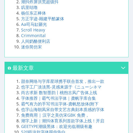
潮抖炸屏洪荒超级抖
叽里咕噜
杨任东正棒体
方正字迹-顾建平酷篆体
Aa司马缸砸光
Scroll Heavy
CrimmonItal
人间奶酪便利店
迷你简仿宋
最新文章
甜奈网络与字库星球携手联合首发，推出一款
也字工厂淡淡黑-灵感来源于《ニューシネマ
尚古求新 数智墨韵丨桃煦古风广告体上线
字体推荐｜霸气书法字体｜龚帆字库合集
霸气有力的手写书法字体-龚帆怒放体(附下
也字山海朝凤宋自带文艺古典刻本质感的字体
免费商用 | 汉字之美仿宋GBK 免费，
潮字上新｜潮抖体育系列首款字体上线！开启
GEETYPE潮级黑体：欢迎光临潮级有趣
520听这款字体跟你告白