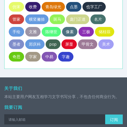
仿宋
收费
青岛绿光
点墨
也字工厂
管家
横竖撇捺
斑马
庞门正道
名片
手绘
文雅
陈继世
像素
三极
储桂琼
墨者
郑庆科
pop
屏显
甲骨文
美术
奇思
字家
中易
字趣
关于我们
本站主要用户网友互相学习文字书写分享，不包含任何商业行为。
我要订阅
订阅