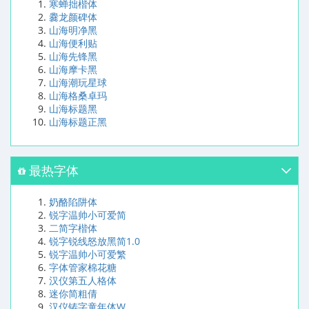
寒蝉拙楷体
爨龙颜碑体
山海明净黑
山海便利贴
山海先锋黑
山海摩卡黑
山海潮玩星球
山海格桑卓玛
山海标题黑
山海标题正黑
最热字体
奶酪陷阱体
锐字温帅小可爱简
二简字楷体
锐字锐线怒放黑简1.0
锐字温帅小可爱繁
字体管家棉花糖
汉仪第五人格体
迷你简粗倩
汉仪铸字童年体W