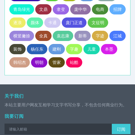
青岛绿光
文鼎
隶变
庞中华
电商
招牌
逐浪
颜体
卡通
庞门正道
文征明
横竖撇捺
全真
袁志康
新蒂
字迹
江城
装饰
杨任东
建刚
字趣
儿童
本墨
韩绍杰
明朝
管家
站酷
关于我们
本站主要用户网友互相学习文字书写分享，不包含任何商业行为。
我要订阅
订阅