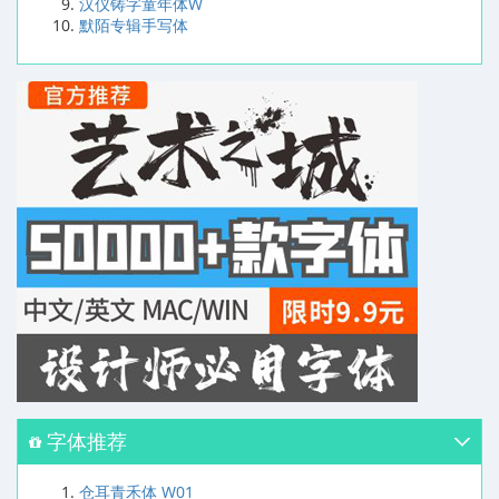
汉仪铸字童年体W
默陌专辑手写体
字体推荐
仓耳青禾体 W01