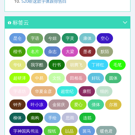
520听这款字体跟你告白
标签云
昆仑
字语
兮妞
字灵
康体
空心
楷书
名片
杂志
大梁
墨者
默陌
华钛
我字酷
行书
胡腾飞
丁祥红
毛笔
超研泽
中易
文悦
田相岳
好玩
圆体
字语坊
华夏金彦
超世纪
康熙
细的
钟齐
叶小凉
金留庆
爱心
倩体
尔雅
柳体
南构
手绘
思雨
连筋
字神国风书法
报纸
以品
斑马
暖色君