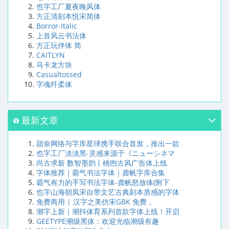
也字工厂夏夜晚风体
方正清刻本悦宋简体
Borror-Italic
上首风云书法体
方正玩伴体 简
CAITLYN
马卡龙方块
Casualtossed
字魂纤柔体
最新文章
甜奈网络与字库星球携手联合首发，推出一款
也字工厂淡淡黑-灵感来源于《ニューシネマ
尚古求新 数智墨韵丨桃煦古风广告体上线
字体推荐｜霸气书法字体｜龚帆字库合集
霸气有力的手写书法字体-龚帆怒放体(附下
也字山海朝凤宋自带文艺古典刻本质感的字体
免费商用 | 汉字之美仿宋GBK 免费，
潮字上新｜潮抖体育系列首款字体上线！开启
GEETYPE潮级黑体：欢迎光临潮级有趣