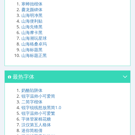
寒蝉拙楷体
爨龙颜碑体
山海明净黑
山海便利贴
山海先锋黑
山海摩卡黑
山海潮玩星球
山海格桑卓玛
山海标题黑
山海标题正黑
最热字体
奶酪陷阱体
锐字温帅小可爱简
二简字楷体
锐字锐线怒放黑简1.0
锐字温帅小可爱繁
字体管家棉花糖
汉仪第五人格体
迷你简粗倩