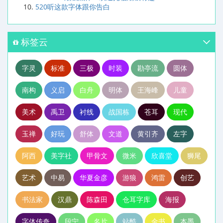
520听这款字体跟你告白
标签云
字灵
标准
三极
时装
勘亭流
圆体
南构
义启
白舟
明体
王海峰
儿童
美术
禹卫
衬线
战国栋
苍耳
现代
玉禅
好玩
舒体
文道
黄引齐
左字
阿西
美字社
甲骨文
微米
欣喜堂
狮尾
艺术
中易
华夏金彦
游狼
鸿雷
创艺
书法家
汉鼎
陈森田
仓耳字库
海报
字体传奇
段宁
名片
站酷
金书
本墨