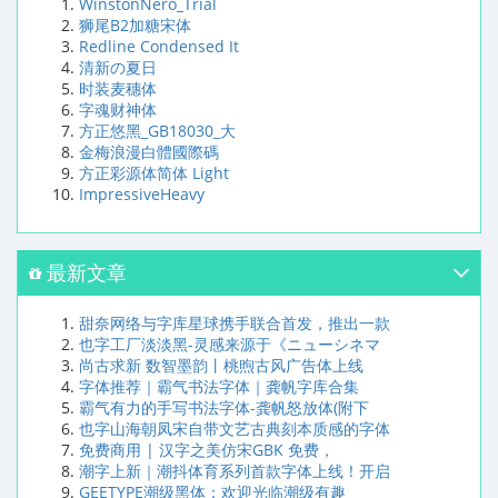
WinstonNero_Trial
狮尾B2加糖宋体
Redline Condensed It
清新の夏日
时装麦穗体
字魂财神体
方正悠黑_GB18030_大
金梅浪漫白體國際碼
方正彩源体简体 Light
ImpressiveHeavy
最新文章
甜奈网络与字库星球携手联合首发，推出一款
也字工厂淡淡黑-灵感来源于《ニューシネマ
尚古求新 数智墨韵丨桃煦古风广告体上线
字体推荐｜霸气书法字体｜龚帆字库合集
霸气有力的手写书法字体-龚帆怒放体(附下
也字山海朝凤宋自带文艺古典刻本质感的字体
免费商用 | 汉字之美仿宋GBK 免费，
潮字上新｜潮抖体育系列首款字体上线！开启
GEETYPE潮级黑体：欢迎光临潮级有趣