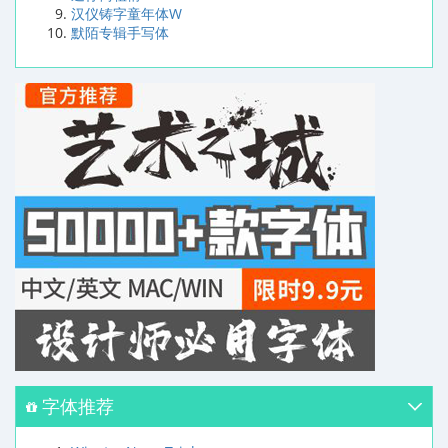
汉仪铸字童年体W
默陌专辑手写体
字体推荐