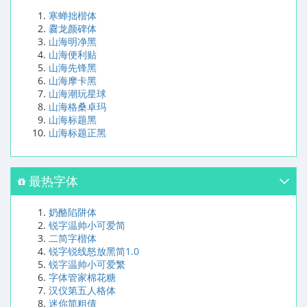
寒蝉拙楷体
爨龙颜碑体
山海明净黑
山海便利贴
山海先锋黑
山海摩卡黑
山海潮玩星球
山海格桑卓玛
山海标题黑
山海标题正黑
最热字体
奶酪陷阱体
锐字温帅小可爱简
二简字楷体
锐字锐线怒放黑简1.0
锐字温帅小可爱繁
字体管家棉花糖
汉仪第五人格体
迷你简粗倩