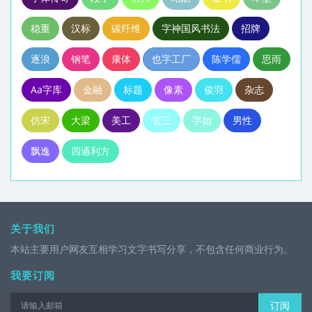
稳重
汉标
碳纤维
字神国风书法
招牌
逐浪
钢笔
康体
也字工厂
陈学儒
思雨
Aa字库
金融
标题
像素
俊羽
杂志
仿宋
大梁
美工
玄三
字如
男性
飘逸
四通利方
关于我们
本站主要用户网友互相学习文字书写分享，不包含任何商业行为。
我要订阅
订阅