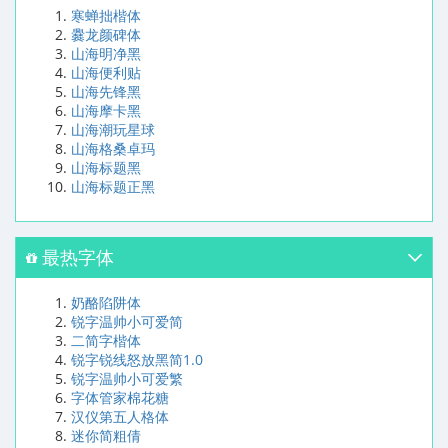
寒蝉拙楷体
爨龙颜碑体
山海明净黑
山海便利贴
山海先锋黑
山海摩卡黑
山海潮玩星球
山海格桑卓玛
山海标题黑
山海标题正黑
最热字体
奶酪陷阱体
锐字温帅小可爱简
二简字楷体
锐字锐线怒放黑简1.0
锐字温帅小可爱繁
字体管家棉花糖
汉仪第五人格体
迷你简粗倩