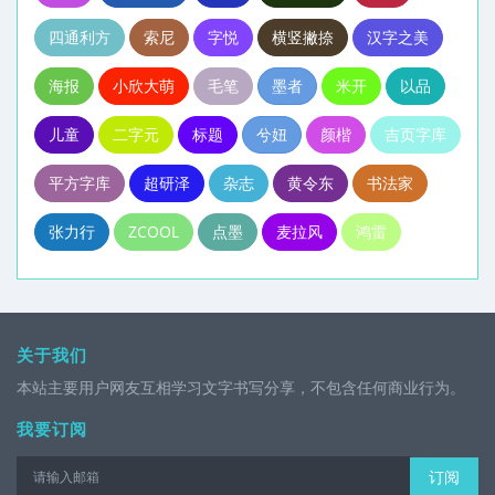
四通利方
索尼
字悦
横竖撇捺
汉字之美
海报
小欣大萌
毛笔
墨者
米开
以品
儿童
二字元
标题
兮妞
颜楷
吉页字库
平方字库
超研泽
杂志
黄令东
书法家
张力行
ZCOOL
点墨
麦拉风
鸿雷
关于我们
本站主要用户网友互相学习文字书写分享，不包含任何商业行为。
我要订阅
订阅