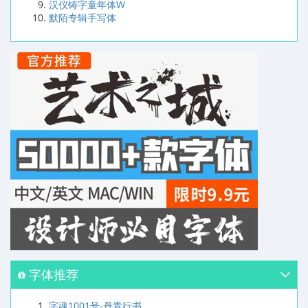
汉仪铸字童年体W
默陌专辑手写体
字体推荐
字魂1001号-丹青行书