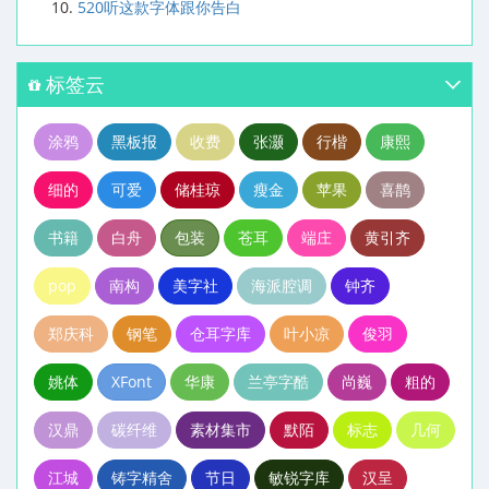
520听这款字体跟你告白
标签云
涂鸦
黑板报
收费
张灏
行楷
康熙
细的
可爱
储桂琼
瘦金
苹果
喜鹊
书籍
白舟
包装
苍耳
端庄
黄引齐
pop
南构
美字社
海派腔调
钟齐
郑庆科
钢笔
仓耳字库
叶小凉
俊羽
姚体
XFont
华康
兰亭字酷
尚巍
粗的
汉鼎
碳纤维
素材集市
默陌
标志
几何
江城
铸字精舍
节日
敏锐字库
汉呈