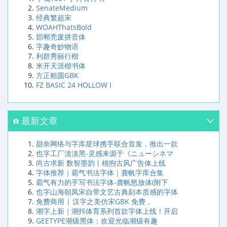
SenateMedium
经典繁超宋
WOAHThatsBold
邯郸秃废拼音体
字趣奇妙物语
利群秀丽行楷
米开天涯楷书体
方正粗圆GBK
FZ BASIC 24 HOLLOW I
最新文章
甜奈网络与字库星球携手联合首发，推出一款
也字工厂淡淡黑-灵感来源于《ニューシネマ
尚古求新 数智墨韵丨桃煦古风广告体上线
字体推荐｜霸气书法字体｜龚帆字库合集
霸气有力的手写书法字体-龚帆怒放体(附下
也字山海朝凤宋自带文艺古典刻本质感的字体
免费商用 | 汉字之美仿宋GBK 免费，
潮字上新｜潮抖体育系列首款字体上线！开启
GEETYPE潮级黑体：欢迎光临潮级有趣