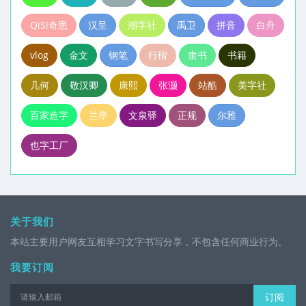
QiSi奇思
汉呈
潮字社
禹卫
拼音
白舟
vlog
金文
钢笔
行楷
隶书
书籍
几何
敬汉卿
康熙
张灏
站酷
美字社
百家造字
兰亭
文泉驿
正规
尔雅
也字工厂
关于我们
本站主要用户网友互相学习文字书写分享，不包含任何商业行为。
我要订阅
订阅