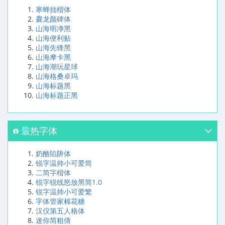
寒蝉拙楷体
爨龙颜碑体
山海明净黑
山海便利贴
山海先锋黑
山海摩卡黑
山海潮玩星球
山海格桑卓玛
山海标题黑
山海标题正黑
最热字体
奶酪陷阱体
锐字温帅小可爱简
二简字楷体
锐字锐线怒放黑简1.0
锐字温帅小可爱繁
字体管家棉花糖
汉仪第五人格体
迷你简粗倩