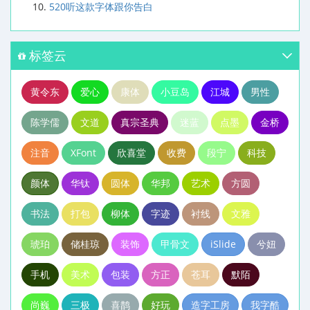
520听这款字体跟你告白
标签云
黄令东
爱心
康体
小豆岛
江城
男性
陈学儒
文道
真宗圣典
迷蓝
点墨
金桥
注音
XFont
欣喜堂
收费
段宁
科技
颜体
华钛
圆体
华邦
艺术
方圆
书法
打包
柳体
字迹
衬线
文雅
琥珀
储桂琼
装饰
甲骨文
iSlide
兮妞
手机
美术
包装
方正
苍耳
默陌
尚巍
三极
喜鹊
好玩
造字工房
我字酷