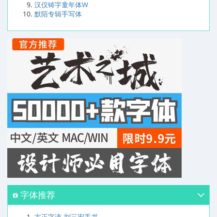
汉仪铸字童年体W
默陌专辑手写体
字体推荐
方正字迹-刘三宏手书