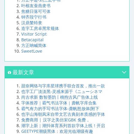
叶根友蚕燕隶书
焦糖日落可可体
钟齐段宁行书
汉鼎繁特隶
造字工房卓黑常规体
Visitor Script
Betacapital
方正呐喊简体
SweetLove
最新文章
甜奈网络与字库星球携手联合首发，推出一款
也字工厂淡淡黑-灵感来源于《ニューシネマ
尚古求新 数智墨韵丨桃煦古风广告体上线
字体推荐｜霸气书法字体｜龚帆字库合集
霸气有力的手写书法字体-龚帆怒放体(附下
也字山海朝凤宋自带文艺古典刻本质感的字体
免费商用 | 汉字之美仿宋GBK 免费，
潮字上新｜潮抖体育系列首款字体上线！开启
GEETYPE潮级黑体：欢迎光临潮级有趣