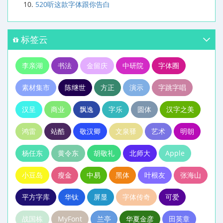
520听这款字体跟你告白
标签云
李亲湖
书法
金留庆
中研院
字体圈
素材集市
陈继世
方正
演示
字跳字唱
汉呈
商业
飘逸
字乐
圆体
汉字之美
鸿雷
站酷
敬汉卿
文泉驿
艺术
明朝
杨任东
黄令东
胡敬礼
北师大
Apple
小豆岛
瘦金
中易
黑体
叶根友
张海山
平方字库
华钛
屏显
字体传奇
可爱
战国栋
MyFont
兰亭
华夏金彦
田英章