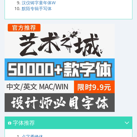
汉仪铸字童年体W
默陌专辑手写体
字体推荐
点字秀峰体