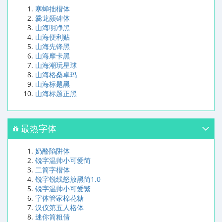
寒蝉拙楷体
爨龙颜碑体
山海明净黑
山海便利贴
山海先锋黑
山海摩卡黑
山海潮玩星球
山海格桑卓玛
山海标题黑
山海标题正黑
最热字体
奶酪陷阱体
锐字温帅小可爱简
二简字楷体
锐字锐线怒放黑简1.0
锐字温帅小可爱繁
字体管家棉花糖
汉仪第五人格体
迷你简粗倩