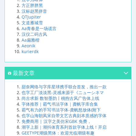
方正胖胖黑
汉标赵黑拼音
QTJupiter
文道雁城雪
Aa青春是一场谎言
汉仪二码古风
Aa扁雅楷
Aeonik
kurierdk
最新文章
甜奈网络与字库星球携手联合首发，推出一款
也字工厂淡淡黑-灵感来源于《ニューシネマ
尚古求新 数智墨韵丨桃煦古风广告体上线
字体推荐｜霸气书法字体｜龚帆字库合集
霸气有力的手写书法字体-龚帆怒放体(附下
也字山海朝凤宋自带文艺古典刻本质感的字体
免费商用 | 汉字之美仿宋GBK 免费，
潮字上新｜潮抖体育系列首款字体上线！开启
GEETYPE潮级黑体：欢迎光临潮级有趣