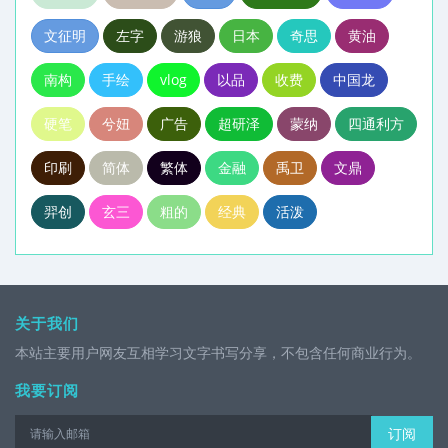
文征明
左字
游狼
日本
奇思
黄油
南构
手绘
vlog
以品
收费
中国龙
硬笔
兮妞
广告
超研泽
蒙纳
四通利方
印刷
简体
繁体
金融
禹卫
文鼎
羿创
玄三
粗的
经典
活泼
关于我们
本站主要用户网友互相学习文字书写分享，不包含任何商业行为。
我要订阅
订阅