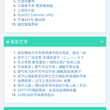
文道萌趣体
大梁体字库-繁简素材版
上首旺仔体
BLADES Extreme Lefty
字魂443号-魅动黑
微软雅旗黑粗
最新文章
甜奈网络与字库星球携手联合首发，推出一款
也字工厂淡淡黑-灵感来源于《ニューシネマ
尚古求新 数智墨韵丨桃煦古风广告体上线
字体推荐｜霸气书法字体｜龚帆字库合集
霸气有力的手写书法字体-龚帆怒放体(附下
也字山海朝凤宋自带文艺古典刻本质感的字体
免费商用 | 汉字之美仿宋GBK 免费，
潮字上新｜潮抖体育系列首款字体上线！开启
GEETYPE潮级黑体：欢迎光临潮级有趣
520听这款字体跟你告白