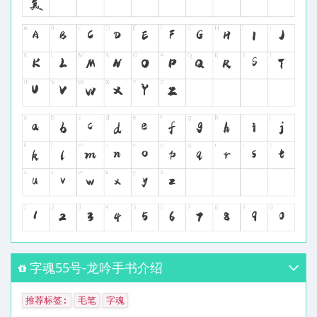
字魂55号-龙吟手书介绍
推荐标签:
毛笔
字魂