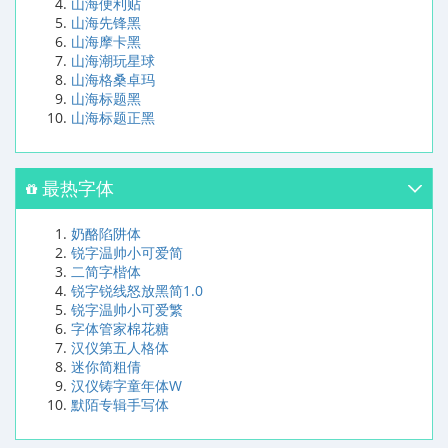
山海便利贴
山海先锋黑
山海摩卡黑
山海潮玩星球
山海格桑卓玛
山海标题黑
山海标题正黑
最热字体
奶酪陷阱体
锐字温帅小可爱简
二简字楷体
锐字锐线怒放黑简1.0
锐字温帅小可爱繁
字体管家棉花糖
汉仪第五人格体
迷你简粗倩
汉仪铸字童年体W
默陌专辑手写体