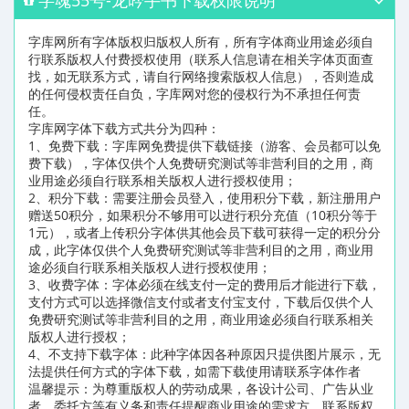
字库网所有字体版权归版权人所有，所有字体商业用途必须自
行联系版权人付费授权使用（联系人信息请在相关字体页面查
找，如无联系方式，请自行网络搜索版权人信息），否则造成
的任何侵权责任自负，字库网对您的侵权行为不承担任何责
任。
字库网字体下载方式共分为四种：
1、免费下载：字库网免费提供下载链接（游客、会员都可以免
费下载），字体仅供个人免费研究测试等非营利目的之用，商
业用途必须自行联系相关版权人进行授权使用；
2、积分下载：需要注册会员登入，使用积分下载，新注册用户
赠送50积分，如果积分不够用可以进行积分充值（10积分等于
1元），或者上传积分字体供其他会员下载可获得一定的积分分
成，此字体仅供个人免费研究测试等非营利目的之用，商业用
途必须自行联系相关版权人进行授权使用；
3、收费字体：字体必须在线支付一定的费用后才能进行下载，
支付方式可以选择微信支付或者支付宝支付，下载后仅供个人
免费研究测试等非营利目的之用，商业用途必须自行联系相关
版权人进行授权；
4、不支持下载字体：此种字体因各种原因只提供图片展示，无
法提供任何方式的字体下载，如需下载使用请联系字体作者
温馨提示：为尊重版权人的劳动成果，各设计公司、广告从业
者、委托方等有义务和责任提醒商业用途的需求方，联系版权