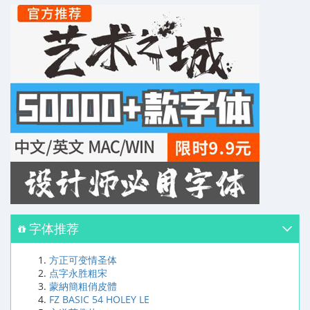
字体推荐
方正可变情圣体
点字永胜粗宋
蒙納簡粗俏皮體
FZ BASIC 54 HOLEY LE