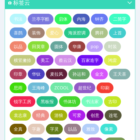
标签云
书法
兰亭字酷
启体
内海
钟齐
二简字
喜鹊
装饰
爱心
海派腔调
腾祥
上首
以品
田英章
圆体
华康
pop
时装
横竖撇捺
美工
蔡云汉
百家造字
鸿雷
印章
华钛
麦拉风
孙运和
金文
王天喜
思雨
王海峰
ZCOOL
超世纪
印刷
锐字工房
黑板报
书体坊
书法家
古印
袁志康
经典
游狼
可爱
创意
连笔
全真
字趣
字灵
以品
雅致
像素