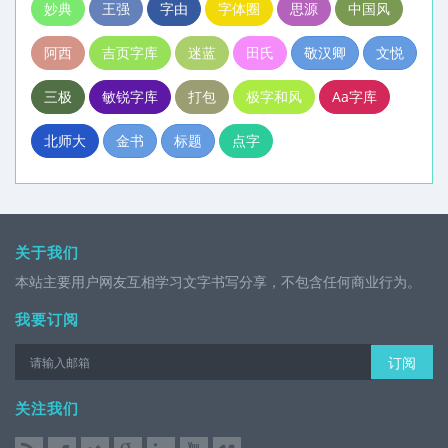
妙典
王强
字由
字体圈
思源
中国风
阿西
吉页字库
迷蓝
田氏
敬汉卿
文悦
三极
敏锐字库
打包
极字和风
Aa字库
北师大
金书
标题
点字
关于我们
本站主要用户网友互相学习文字书写分享，不包含任何商业行为。
我要订阅
订阅
关注我们