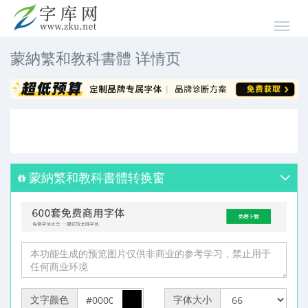
蒙納繁和教科書體 详情页
蒙納繁和教科書體转换窗
文字颜色
字体大小