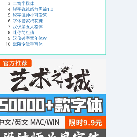
二简字楷体
锐字锐线怒放黑简1.0
锐字温帅小可爱繁
字体管家棉花糖
汉仪第五人格体
迷你简粗倩
汉仪铸字童年体W
默陌专辑手写体