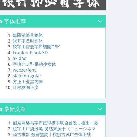
字体推荐
默陌清浪草签体
米开不负时光体
锐字工房云字库细圆GBK
Frank-n-Plank 3D
Skidoo
字魂113号-呆萌少女体
weezerfont
slalomregular
方正工业黑简体
叶根友阁正度
最新文章
甜奈网络与字库星球携手联合首发，推出一款
也字工厂淡淡黑-灵感来源于《ニューシネマ
尚古求新 数智墨韵丨桃煦古风广告体上线