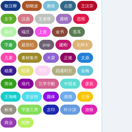
敬汉卿
胡晓波
雅致
点墨
王汉宗
左字
汉鼎
文泉驿
露晴
思雨
杂志
端庄
上首
金书
苍耳
字趣
超世纪
pop
建刚
北师大
儿童
素材集市
大梁
正规
文鼎
稳重
经典
节日
四通利方
金梅
简体
现代
兰亭字酷
中国龙
彦辰
王海峰
文征明
颜体
表情
王强
标准
字游工房
古印
叶小凉
游狼
商业
招牌