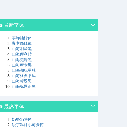
最新字体
寒蝉拙楷体
爨龙颜碑体
山海明净黑
山海便利贴
山海先锋黑
山海摩卡黑
山海潮玩星球
山海格桑卓玛
山海标题黑
山海标题正黑
最热字体
奶酪陷阱体
锐字温帅小可爱简