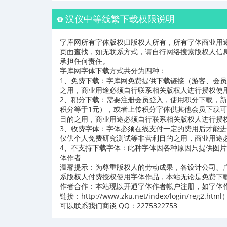
汉仪中等线繁下载权限说明
字库网所有字体版权归版权人所有，所有字体商业用
页面查找，如无联系方式，请自行网络搜索版权人信
承担任何责任。
字库网字体下载方式共分为四种：
1、免费下载：字库网免费提供下载链接（游客、会
之用，商业用途必须自行联系相关版权人进行授权使
2、积分下载：需要注册会员登入，使用积分下载，新
积分等于1元），或者上传积分字体供其他会员下载
目的之用，商业用途必须自行联系相关版权人进行授
3、收费字体：字体必须在线支付一定的费用后才能
仅供个人免费研究测试等非营利目的之用，商业用途
4、不支持下载字体：此种字体因各种原因只提供图
体作者
温馨提示：为尊重版权人的劳动成果，各设计公司、
系版权人付费授权使用字体作品，本站无论是免费下
作者合作：本站现以开通字体作者帐户注册，如字体
链接：http://www.zku.net/index/logi
可以联系我们商谈 QQ：2275322753