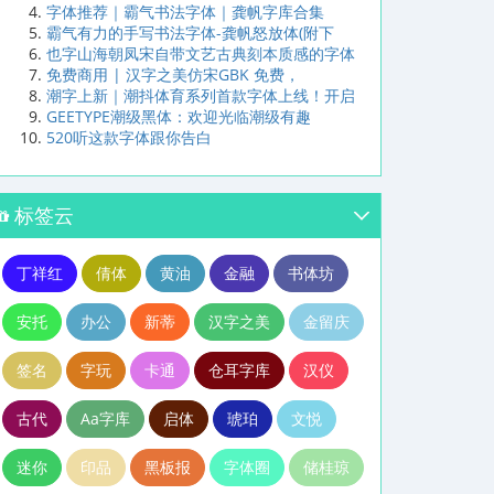
字体推荐｜霸气书法字体｜龚帆字库合集
霸气有力的手写书法字体-龚帆怒放体(附下
也字山海朝凤宋自带文艺古典刻本质感的字体
免费商用 | 汉字之美仿宋GBK 免费，
潮字上新｜潮抖体育系列首款字体上线！开启
GEETYPE潮级黑体：欢迎光临潮级有趣
520听这款字体跟你告白
标签云
丁祥红
倩体
黄油
金融
书体坊
安托
办公
新蒂
汉字之美
金留庆
签名
字玩
卡通
仓耳字库
汉仪
古代
Aa字库
启体
琥珀
文悦
迷你
印品
黑板报
字体圈
储桂琼