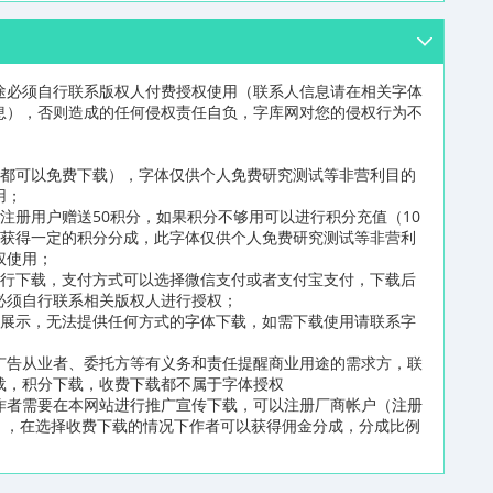
途必须自行联系版权人付费授权使用（联系人信息请在相关字体
息），否则造成的任何侵权责任自负，字库网对您的侵权行为不
员都可以免费下载），字体仅供个人免费研究测试等非营利目的
用；
注册用户赠送50积分，如果积分不够用可以进行积分充值（10
可获得一定的积分分成，此字体仅供个人免费研究测试等非营利
权使用；
进行下载，支付方式可以选择微信支付或者支付宝支付，下载后
必须自行联系相关版权人进行授权；
片展示，无法提供任何方式的字体下载，如需下载使用请联系字
广告从业者、委托方等有义务和责任提醒商业用途的需求方，联
载，积分下载，收费下载都不属于字体授权
作者需要在本网站进行推广宣传下载，可以注册厂商帐户（注册
n/reg2.html），在选择收费下载的情况下作者可以获得佣金分成，分成比例