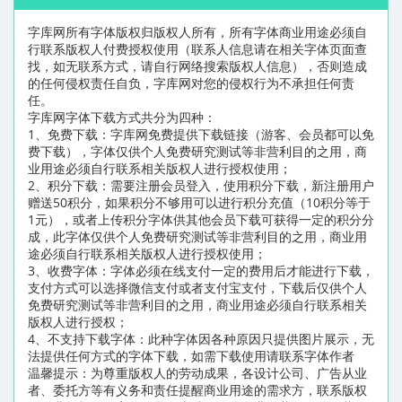
字库网所有字体版权归版权人所有，所有字体商业用途必须自
行联系版权人付费授权使用（联系人信息请在相关字体页面查
找，如无联系方式，请自行网络搜索版权人信息），否则造成
的任何侵权责任自负，字库网对您的侵权行为不承担任何责
任。
字库网字体下载方式共分为四种：
1、免费下载：字库网免费提供下载链接（游客、会员都可以免
费下载），字体仅供个人免费研究测试等非营利目的之用，商
业用途必须自行联系相关版权人进行授权使用；
2、积分下载：需要注册会员登入，使用积分下载，新注册用户
赠送50积分，如果积分不够用可以进行积分充值（10积分等于
1元），或者上传积分字体供其他会员下载可获得一定的积分分
成，此字体仅供个人免费研究测试等非营利目的之用，商业用
途必须自行联系相关版权人进行授权使用；
3、收费字体：字体必须在线支付一定的费用后才能进行下载，
支付方式可以选择微信支付或者支付宝支付，下载后仅供个人
免费研究测试等非营利目的之用，商业用途必须自行联系相关
版权人进行授权；
4、不支持下载字体：此种字体因各种原因只提供图片展示，无
法提供任何方式的字体下载，如需下载使用请联系字体作者
温馨提示：为尊重版权人的劳动成果，各设计公司、广告从业
者、委托方等有义务和责任提醒商业用途的需求方，联系版权