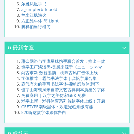
尔雅凤凰手书
a_simplerbrk bold
兰米江枫渔火
方正酷牛体 简 Light
腾祥伯当行楷简
最新文章
甜奈网络与字库星球携手联合首发，推出一款
也字工厂淡淡黑-灵感来源于《ニューシネマ
尚古求新 数智墨韵丨桃煦古风广告体上线
字体推荐｜霸气书法字体｜龚帆字库合集
霸气有力的手写书法字体-龚帆怒放体(附下
也字山海朝凤宋自带文艺古典刻本质感的字体
免费商用 | 汉字之美仿宋GBK 免费，
潮字上新｜潮抖体育系列首款字体上线！开启
GEETYPE潮级黑体：欢迎光临潮级有趣
520听这款字体跟你告白
标签云