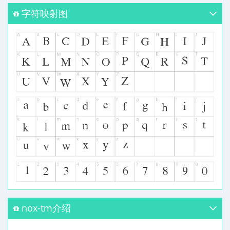
字符映射图
nox-tm介绍