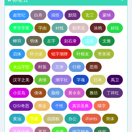
超世纪
白舟
搞怪
默陌
玄三
蒙纳
平方字库
字由
衬线
勘亭流
涂鸦
好玩
蝉羽
明体
左字
刻石录
汉呈
文雅
启体
叶小凉
锐字潮牌
叶根友
李亲湖
火山字型
时装
兰米
行楷
思雨
汉字之美
表情
潮字社
字魂
日本
禹卫
小豆岛
倩体
颜楷
黄令东
雅坊
丁祥红
QiSi奇思
商业
个性
真宗圣典
喵字
黄油
字家
战国栋
办公
iFonts
简体
字体传奇
苍耳
金书
铸字精舍
仿宋