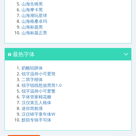
山海先锋黑
山海摩卡黑
山海潮玩星球
山海格桑卓玛
山海标题黑
山海标题正黑
最热字体
奶酪陷阱体
锐字温帅小可爱简
二简字楷体
锐字锐线怒放黑简1.0
锐字温帅小可爱繁
字体管家棉花糖
汉仪第五人格体
迷你简粗倩
汉仪铸字童年体W
默陌专辑手写体