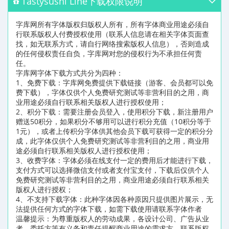
Tastysushi Line下载权限说明
字库网所有字体版权归版权人所有，所有字体商业用途必须自
行联系版权人付费授权使用（联系人信息请在相关字体页面查
找，如无联系方式，请自行网络搜索版权人信息），否则造成
的任何侵权责任自负，字库网对您的侵权行为不承担任何责
任。
字库网字体下载方式共分为四种：
1、免费下载：字库网免费提供下载链接（游客、会员都可以免
费下载），字体仅供个人免费研究测试等非营利目的之用，商
业用途必须自行联系相关版权人进行授权使用；
2、积分下载：需要注册会员登入，使用积分下载，新注册用户
赠送50积分，如果积分不够用可以进行积分充值（10积分等于
1元），或者上传积分字体供其他会员下载可获得一定的积分分
成，此字体仅供个人免费研究测试等非营利目的之用，商业用
途必须自行联系相关版权人进行授权使用；
3、收费字体：字体必须在线支付一定的费用后才能进行下载，
支付方式可以选择微信支付或者支付宝支付，下载后仅供个人
免费研究测试等非营利目的之用，商业用途必须自行联系相关
版权人进行授权；
4、不支持下载字体：此种字体因各种原因只提供图片展示，无
法提供任何方式的字体下载，如需下载使用请联系字体作者
温馨提示：为尊重版权人的劳动成果，各设计公司、广告从业
者、委托方等有义务和责任提醒商业用途的需求方，联系版权