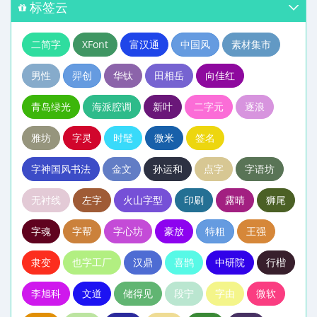
标签云
二简字
XFont
富汉通
中国风
素材集市
男性
羿创
华钛
田相岳
向佳红
青岛绿光
海派腔调
新叶
二字元
逐浪
雅坊
字灵
时髦
微米
签名
字神国风书法
金文
孙运和
点字
字语坊
无衬线
左字
火山字型
印刷
露晴
狮尾
字魂
字帮
字心坊
豪放
特粗
王强
隶变
也字工厂
汉鼎
喜鹊
中研院
行楷
李旭科
文道
储得见
段宁
字由
微软