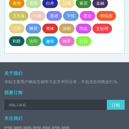
表情
装饰
白舟
江城
索尼
金融
王天喜
中易
墨者
字悦
昆仑
韩绍杰
兰亭
蝉羽
简体
涂鸦
印品
文征明
利群
古印
趣味
钟齐
打包
关于我们
本站主要用户网友互相学习文字书写分享，不包含任何商业行为。
我要订阅
订阅
关注我们