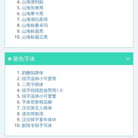
山海便利贴
山海先锋黑
山海摩卡黑
山海潮玩星球
山海格桑卓玛
山海标题黑
山海标题正黑
最热字体
奶酪陷阱体
锐字温帅小可爱简
二简字楷体
锐字锐线怒放黑简1.0
锐字温帅小可爱繁
字体管家棉花糖
汉仪第五人格体
迷你简粗倩
汉仪铸字童年体W
默陌专辑手写体