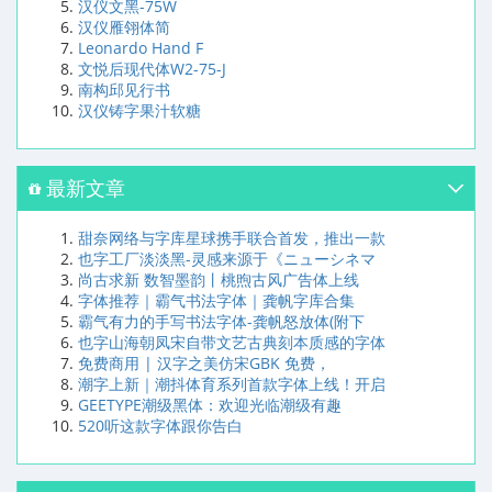
汉仪文黑-75W
汉仪雁翎体简
Leonardo Hand F
文悦后现代体W2-75-J
南构邱见行书
汉仪铸字果汁软糖
最新文章
甜奈网络与字库星球携手联合首发，推出一款
也字工厂淡淡黑-灵感来源于《ニューシネマ
尚古求新 数智墨韵丨桃煦古风广告体上线
字体推荐｜霸气书法字体｜龚帆字库合集
霸气有力的手写书法字体-龚帆怒放体(附下
也字山海朝凤宋自带文艺古典刻本质感的字体
免费商用 | 汉字之美仿宋GBK 免费，
潮字上新｜潮抖体育系列首款字体上线！开启
GEETYPE潮级黑体：欢迎光临潮级有趣
520听这款字体跟你告白