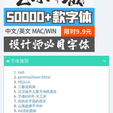
字体推荐
Hall
gemina2laser3dital
REJILLA
三极追风体
汉仪迪升九重天地铁逃生
字魂600号-天工宋
你的名字我的思念
山海超燃手书W
Aa清欢圆体