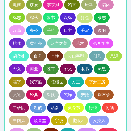
电商
彦辰
李亲湖
鸿雷
斑马
启体
标志
综艺
篆书
汉标
打包
杂志
汉鼎
办公
手绘
日文
手写
俊羽
楷体
黄引齐
汉字之美
艺术
仓耳字库
胡敬礼
白舟
个性
火山字型
创艺
思源
华文
商业
苍耳
华光
隶书
悠黑
喵字
我字酷
陈继世
方正
字游工房
文道
经典
科技
装饰
安托
刻石录
中研院
粗的
活泼
黄令东
行楷
衬线
中国风
欣喜堂
字悦
北师大
麦拉风