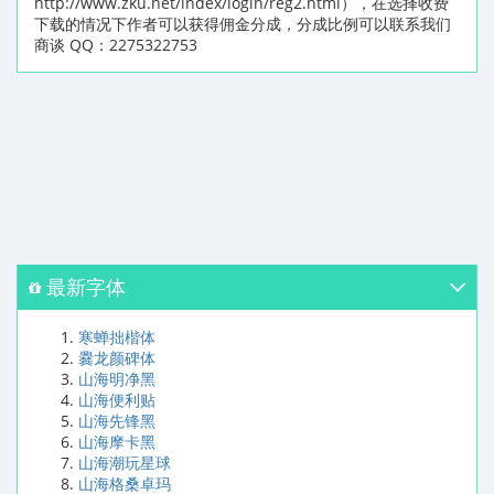
http://www.zku.net/index/login/reg2.html），在选择收费
下载的情况下作者可以获得佣金分成，分成比例可以联系我们
商谈 QQ：2275322753
最新字体
寒蝉拙楷体
爨龙颜碑体
山海明净黑
山海便利贴
山海先锋黑
山海摩卡黑
山海潮玩星球
山海格桑卓玛