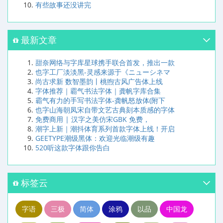
有些故事还没讲完
最新文章
甜奈网络与字库星球携手联合首发，推出一款
也字工厂淡淡黑-灵感来源于《ニューシネマ
尚古求新 数智墨韵丨桃煦古风广告体上线
字体推荐｜霸气书法字体｜龚帆字库合集
霸气有力的手写书法字体-龚帆怒放体(附下
也字山海朝凤宋自带文艺古典刻本质感的字体
免费商用 | 汉字之美仿宋GBK 免费，
潮字上新｜潮抖体育系列首款字体上线！开启
GEETYPE潮级黑体：欢迎光临潮级有趣
520听这款字体跟你告白
标签云
字语
三极
简体
涂鸦
以品
中国龙