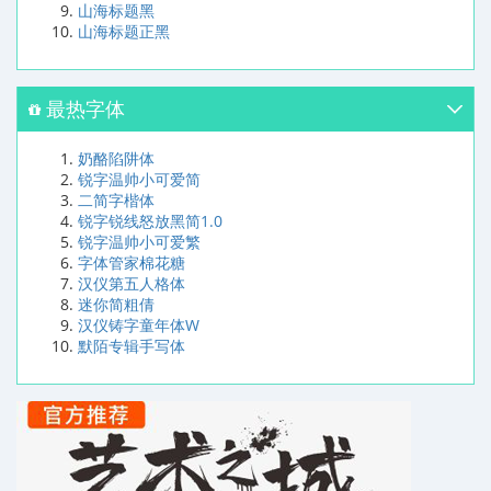
山海标题黑
山海标题正黑
最热字体
奶酪陷阱体
锐字温帅小可爱简
二简字楷体
锐字锐线怒放黑简1.0
锐字温帅小可爱繁
字体管家棉花糖
汉仪第五人格体
迷你简粗倩
汉仪铸字童年体W
默陌专辑手写体