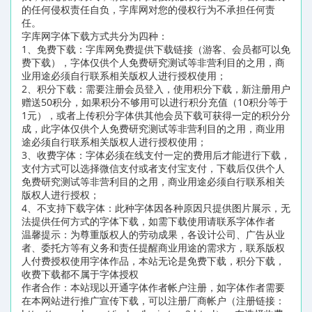
的任何侵权责任自负，字库网对您的侵权行为不承担任何责
任。
字库网字体下载方式共分为四种：
1、免费下载：字库网免费提供下载链接（游客、会员都可以免
费下载），字体仅供个人免费研究测试等非营利目的之用，商
业用途必须自行联系相关版权人进行授权使用；
2、积分下载：需要注册会员登入，使用积分下载，新注册用户
赠送50积分，如果积分不够用可以进行积分充值（10积分等于
1元），或者上传积分字体供其他会员下载可获得一定的积分分
成，此字体仅供个人免费研究测试等非营利目的之用，商业用
途必须自行联系相关版权人进行授权使用；
3、收费字体：字体必须在线支付一定的费用后才能进行下载，
支付方式可以选择微信支付或者支付宝支付，下载后仅供个人
免费研究测试等非营利目的之用，商业用途必须自行联系相关
版权人进行授权；
4、不支持下载字体：此种字体因各种原因只提供图片展示，无
法提供任何方式的字体下载，如需下载使用请联系字体作者
温馨提示：为尊重版权人的劳动成果，各设计公司、广告从业
者、委托方等有义务和责任提醒商业用途的需求方，联系版权
人付费授权使用字体作品，本站无论是免费下载，积分下载，
收费下载都不属于字体授权
作者合作：本站现以开通字体作者帐户注册，如字体作者需要
在本网站进行推广宣传下载，可以注册厂商帐户（注册链接：