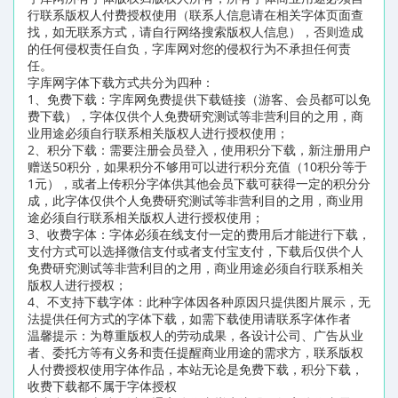
行联系版权人付费授权使用（联系人信息请在相关字体页面查
找，如无联系方式，请自行网络搜索版权人信息），否则造成
的任何侵权责任自负，字库网对您的侵权行为不承担任何责
任。
字库网字体下载方式共分为四种：
1、免费下载：字库网免费提供下载链接（游客、会员都可以免
费下载），字体仅供个人免费研究测试等非营利目的之用，商
业用途必须自行联系相关版权人进行授权使用；
2、积分下载：需要注册会员登入，使用积分下载，新注册用户
赠送50积分，如果积分不够用可以进行积分充值（10积分等于
1元），或者上传积分字体供其他会员下载可获得一定的积分分
成，此字体仅供个人免费研究测试等非营利目的之用，商业用
途必须自行联系相关版权人进行授权使用；
3、收费字体：字体必须在线支付一定的费用后才能进行下载，
支付方式可以选择微信支付或者支付宝支付，下载后仅供个人
免费研究测试等非营利目的之用，商业用途必须自行联系相关
版权人进行授权；
4、不支持下载字体：此种字体因各种原因只提供图片展示，无
法提供任何方式的字体下载，如需下载使用请联系字体作者
温馨提示：为尊重版权人的劳动成果，各设计公司、广告从业
者、委托方等有义务和责任提醒商业用途的需求方，联系版权
人付费授权使用字体作品，本站无论是免费下载，积分下载，
收费下载都不属于字体授权