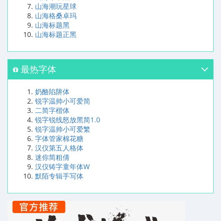
山海潮玩星球
山海格桑卓玛
山海标题黑
山海标题正黑
最热字体
奶酪陷阱体
锐字温帅小可爱简
二简字楷体
锐字锐线怒放黑简1.0
锐字温帅小可爱繁
字体管家棉花糖
汉仪第五人格体
迷你简粗倩
汉仪铸字童年体W
默陌专辑手写体