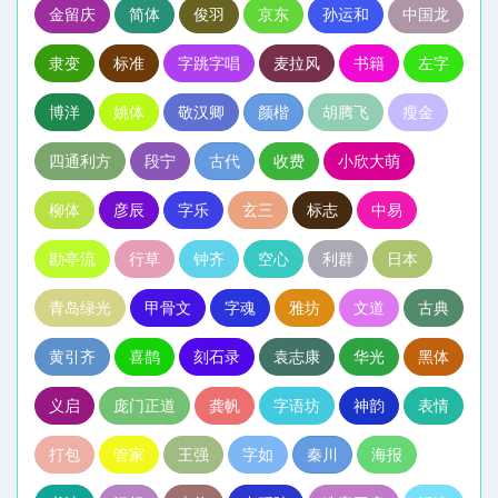
金留庆
简体
俊羽
京东
孙运和
中国龙
隶变
标准
字跳字唱
麦拉风
书籍
左字
博洋
姚体
敬汉卿
颜楷
胡腾飞
瘦金
四通利方
段宁
古代
收费
小欣大萌
柳体
彦辰
字乐
玄三
标志
中易
勘亭流
行草
钟齐
空心
利群
日本
青岛绿光
甲骨文
字魂
雅坊
文道
古典
黄引齐
喜鹊
刻石录
袁志康
华光
黑体
义启
庞门正道
龚帆
字语坊
神韵
表情
打包
管家
王强
字如
秦川
海报